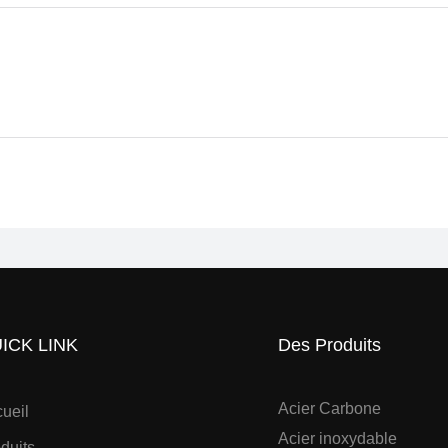
ICK LINK
Des Produits
Acier Carbone
ueil
Acier inoxydable
duits