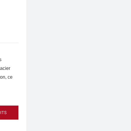
s
'acier
ion, ce
ITS