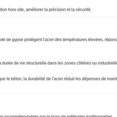
on hors site, améliorer la précision et la sécurité.
rte de gypse protègent l'acier des températures élevées, répon
durée de vie structurelle dans les zones côtières ou industriell
que le béton, la durabilité de l'acier réduit les dépenses de mai
es incompétendables par le biais de méthodes traditionnelles.