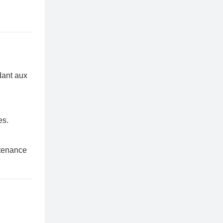
dant aux
es.
ntenance