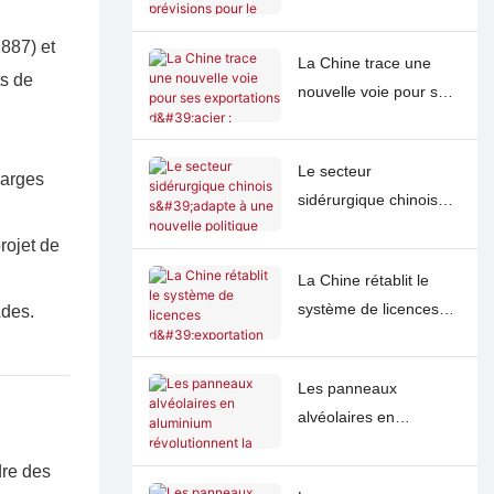
pour le marché en
l’avenir des
2026 : un optimisme
exportations d’acier
1887) et
La Chine trace une
prudent quant à une
chinoises
ts de
nouvelle voie pour ses
« reprise douce »
exportations d'acier :
malgré des tendances
favoriser la
régionales divergentes
Le secteur
coopération
harges
sidérurgique chinois
internationale dans un
s'adapte à une
contexte de
rojet de
nouvelle politique dans
remaniement des
La Chine rétablit le
un contexte de
marchés mondiaux
système de licences
Ades.
modernisation axée
d'exportation d'acier
sur l'IA et de
après 16 ans,
transformation
Les panneaux
contraignant l'industrie
écologique.
alvéolaires en
à privilégier la valeur
aluminium
plutôt que le volume.
dre des
révolutionnent la