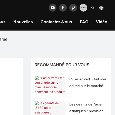
ous
Nouvelles
Contactez-Nous
FAQ
Vidéo
derne
RECOMMANDÉ POUR VOUS
L’« acier vert » fait son
entrée sur le marché
mondial : comment les
produits certifiés à
Les géants de l'acier
faible émission de
asiatiques : prévisions
carbone redessinent