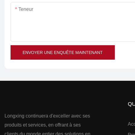
Teneur
ENVOYER UNE ENQUÊTE MAINTENANT
QU
Longxing continuera d'exceller avec ses
Acc
produits et services, en offrant à ses
clients du monde entier des solutions en
Pro