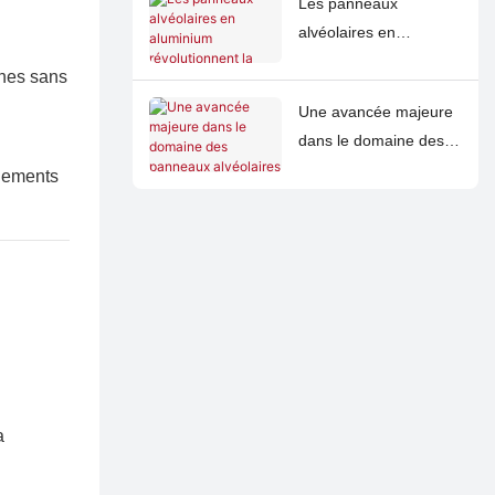
Les panneaux
fabrication légère dans
alvéolaires en
les industries
aluminium
mondiales
ones sans
révolutionnent la
Une avancée majeure
conception des
dans le domaine des
armoires de cuisine
panneaux alvéolaires
grâce à une innovation
nnements
en aluminium
écologique
améliorés révolutionne
la sécurité et les
infrastructures
maritimes
a