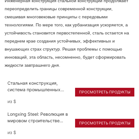
Инженерная конструкция стальной конструкции продолжает
переопределить границы современной конструкции,
смешивая многовековые принципы с передовыми
технологиями. По мере того, как урбанизация ускоряется, а
устойчивость становится первостепенной, сталь остается на
переднем крае создания устойчивых, эффективных и
внушающих страх структур. Решая проблемы с помощью
инноваций, эта область, несомненно, будет сформировать
жидкости завтрашнего дня.
Стальная конструкция,
система промышленных
ПРОСМОТРЕТЬ ПРОДУКТЫ
стеллажей для хранения
из
$
Longxing Steel: Революция в
мировом строительстве
ПРОСМОТРЕТЬ ПРОДУКТЫ
благодаря интеллектуальным
из
$
и экологичным стальным