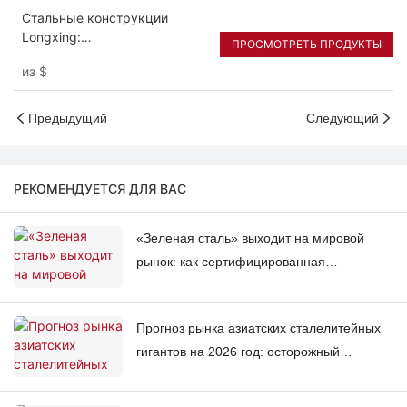
конструкциям.
Стальные конструкции
Longxing:
ПРОСМОТРЕТЬ ПРОДУКТЫ
высококачественные
из
$
сборные решения для
обеспечения мирового
уровня строительного
Предыдущий
Следующий
производства.
РЕКОМЕНДУЕТСЯ ДЛЯ ВАС
«Зеленая сталь» выходит на мировой
рынок: как сертифицированная
низкоуглеродистая продукция меняет
будущее китайского экспорта стали
Прогноз рынка азиатских сталелитейных
гигантов на 2026 год: осторожный
оптимизм в отношении «плавного
восстановления» на фоне различных