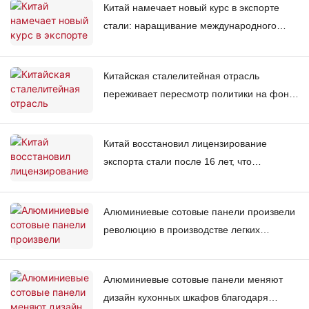
Китай намечает новый курс в экспорте
региональных тенденций.
стали: наращивание международного
сотрудничества на фоне глобальных
рыночных перестановок.
Китайская сталелитейная отрасль
переживает пересмотр политики на фоне
модернизации с использованием
искусственного интеллекта и «зеленой»
Китай восстановил лицензирование
трансформации.
экспорта стали после 16 лет, что
вынуждает отрасль переориентироваться
с производства на производство
Алюминиевые сотовые панели произвели
продукции, ориентированной на
революцию в производстве легких
добавленную стоимость.
конструкций в различных отраслях
промышленности по всему миру
Алюминиевые сотовые панели меняют
дизайн кухонных шкафов благодаря