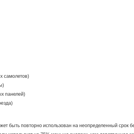
х самолетов)
ы)
х панелей)
оезда)
ожет быть повторно использован на неопределенный срок б