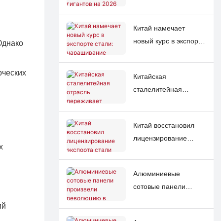
сталелитейных
будущее китайского
гигантов на 2026 год:
экспорта стали
Китай намечает
осторожный оптимизм
новый курс в экспорте
Однако
в отношении
стали: наращивание
«плавного
международного
восстановления» на
рческих
Китайская
сотрудничества на
фоне различных
сталелитейная
фоне глобальных
региональных
отрасль переживает
рыночных
тенденций.
пересмотр политики
перестановок.
Китай восстановил
на фоне
лицензирование
модернизации с
х
экспорта стали после
использованием
16 лет, что вынуждает
искусственного
Алюминиевые
отрасль
интеллекта и
сотовые панели
переориентироваться
«зеленой»
произвели
с производства на
трансформации.
ий
революцию в
производство