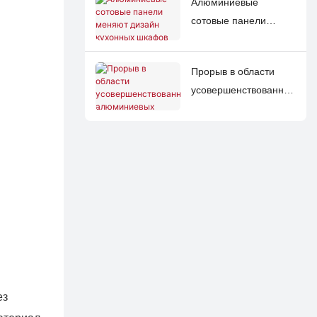
Алюминиевые
производстве легких
продукции,
сотовые панели
конструкций в
ориентированной на
меняют дизайн
различных отраслях
добавленную
кухонных шкафов
промышленности по
стоимость.
Прорыв в области
благодаря
всему миру
усовершенствованных
экологичным
алюминиевых
инновациям
сотовых панелей
произвел революцию
в области
безопасности и
инфраструктуры
морского судоходства
ез