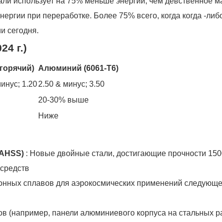
али использует на 75% меньше энергии, чем девственное м
нергии при переработке. Более 75% всего, когда когда -либ
и сегодня.
4 г.)
(горячий)
Алюминий (6061-T6)
минус;
1.20
2.50 & минус;
3.50
20-30% выше
Ниже
(AHSS)
: Новые двойные стали, достигающие прочности 15
 средств
ионных сплавов для аэрокосмических применений следующе
ов (например, панели алюминиевого корпуса на стальных р