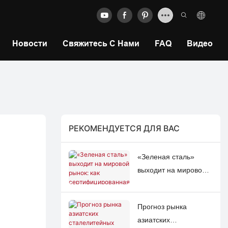
Новости
Свяжитесь С Нами
FAQ
Видео
РЕКОМЕНДУЕТСЯ ДЛЯ ВАС
«Зеленая сталь»
выходит на мировой
рынок: как
сертифицированная
Прогноз рынка
низкоуглеродистая
азиатских
продукция меняет