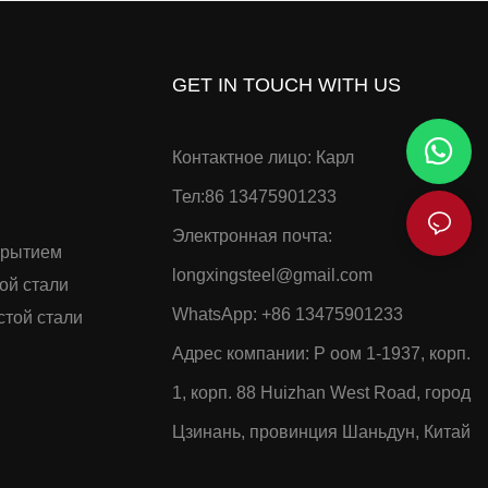
GET IN TOUCH WITH US
Контактное лицо: Карл
Тел:86 13475901233
Электронная почта:
крытием
longxingsteel@gmail.com
ой стали
WhatsApp:
+86 13475901233
стой стали
Адрес компании: Р
оом 1-1937, корп.
1, корп. 88 Huizhan West Road, город
Цзинань, провинция Шаньдун, Китай