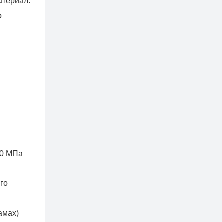
атериал.
о
00 МПа
го
амах)