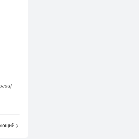
:
ргии]
ующий