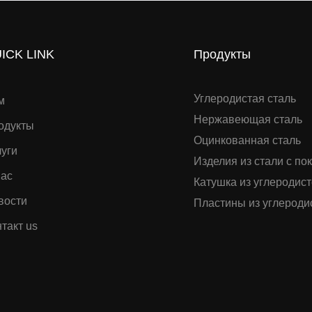
ICK LINK
Продукты
Углеродистая сталь
м
Нержавеющая сталь
одукты
Оцинкованная сталь
луги
Изделия из стали с по
нас
Катушка из углеродист
вости
Пластины из углероди
такт us