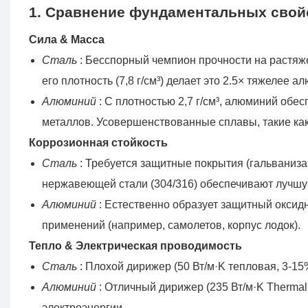
1. Сравнение фундаментальных свой
Сила & Масса
Сталь
: Бесспорный чемпион прочности на растяж
его плотность (7,8 г/см³) делает это 2.5× тяжелее а
Алюминий
: С плотностью 2,7 г/см³, алюминий об
металлов. Усовершенствованные сплавы, такие как
Коррозионная стойкость
Сталь
: Требуется защитные покрытия (гальваниза
нержавеющей стали (304/316) обеспечивают лучшу
Алюминий
: Естественно образует защитный оксид
применений (например, самолетов, корпус лодок).
Тепло & Электрическая проводимость
Сталь
: Плохой дирижер (50 Вт/м·K тепловая, 3-15%
Алюминий
: Отличный дирижер (235 Вт/м·K Thermal
электроэнергии