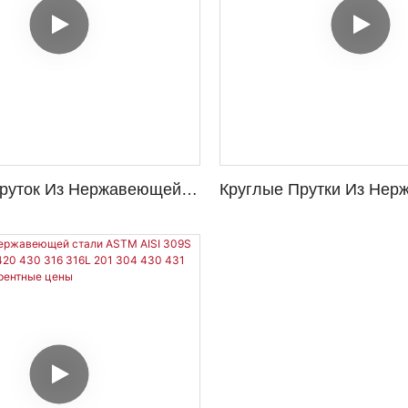
руток Из Нержавеющей
Круглые Прутки Из Не
ки 304 Диаметром 12 Мм
Стали 409 410 420 430 4
й Стержень 1.4301 06cr18
Металлические Строите
Материалы