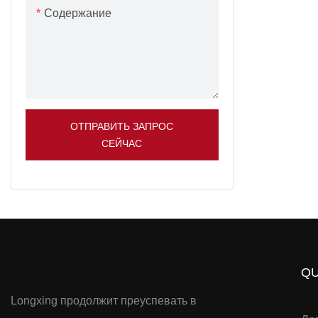
Содержание
ОТПРАВИТЬ ЗАПРОС
СЕЙЧАС
QU
Longxing продолжит преуспевать в