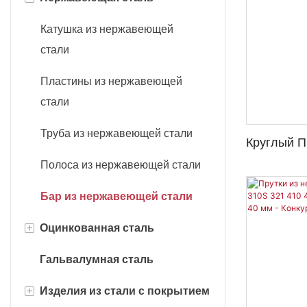
Пластины из углеродистой
Катушка из нержавеющей
стали
стали
Carbon Steel Strip
Пластины из нержавеющей
стали
Трубы из углеродистой стали
Труба из нержавеющей стали
Круглый П
Прутки из углеродистой стали
Стали Мар
Полоса из нержавеющей стали
Плоский стержень из
- Стально
углеродистой стали
Бар из нержавеющей стали
+
Оцинкованная сталь
Двутавровая балка из
углеродистой стали
Гальвалумная сталь
Оцинкованный стальной лист
Углеродистая сталь
+
Изделия из стали с покрытием
Оцинкованная стальная
двутавровая балка