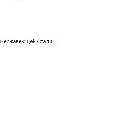
з Нержавеющей Стали
 309S 310S 321 410 420
16L 201 304 430 431 40 Мм
нтные Цены