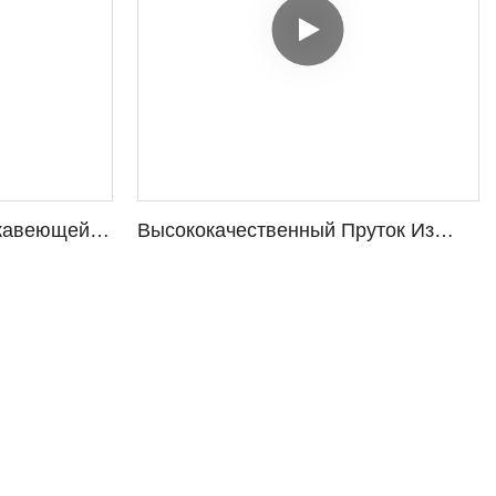
ржавеющей
Высококачественный Пруток Из
31 -
Нержавеющей Стали 316 От
льные
Проверенного Производителя.