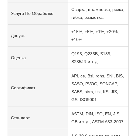
Сварка, штамповка, резка,
Услуги По Обработке
гибка, размотка.
±15%, ±5%, ±1%, ±20%,
Допуск
±10%
Q195, Q235B, S185,
Оценка
S235JR и т. д.
API, ce, Bsi, rohs, SNI, BIS,
SASO, PVOC, SONCAP,
Сертификат
SABS, sirm, tisi, KS, JIS,
GS, ISO9001
ASTM, DIN, ISO, EN, JIS,
Стандарт
GB и т. д., ASTM A53-2007
1,0-30,0 мм или по мере