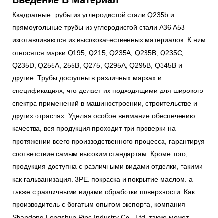
Введение В Материал
Квадратные трубы из углеродистой стали Q235b и
прямоугольные трубы из углеродистой стали A36 A53
изготавливаются из высококачественных материалов. К ним
относятся марки Q195, Q215, Q235A, Q235B, Q235C,
Q235D, Q255A, 255B, Q275, Q295A, Q295B, Q345B и
другие. Трубы доступны в различных марках и
спецификациях, что делает их подходящими для широкого
спектра применений в машиностроении, строительстве и
других отраслях. Уделяя особое внимание обеспечению
качества, вся продукция проходит три проверки на
протяжении всего производственного процесса, гарантируя
соответствие самым высоким стандартам. Кроме того,
продукция доступна с различными видами отделки, такими
как гальванизация, 3PE, покраска и покрытие маслом, а
также с различными видами обработки поверхности. Как
производитель с богатым опытом экспорта, компания
Shandong Longshun Pipe Industry Co., Ltd. также может