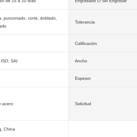
zo de 15 a 20 días
Engrasado O Sin Engrasar
, punzonado, corte, doblado,
Tolerancia
ado
Calificación
 ISO, SAI
Ancho
Espesor
e acero
Solicitud
, China