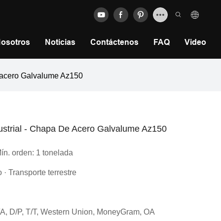
Nosotros
Noticias
Contáctenos
FAQ
Video
e acero Galvalume Az150
ustrial - Chapa De Acero Galvalume Az150
ín. orden: 1 tonelada
 · Transporte terrestre
D/A, D/P, T/T, Western Union, MoneyGram, OA