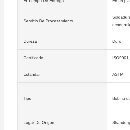
El Tiempo De Entrega
En un pla
Soldadura
Servicio De Procesamiento
desenroll
Dureza
Duro
Certificado
ISO9001,
Estándar
ASTM
Tipo
Bobina d
Lugar De Origen
Shandong