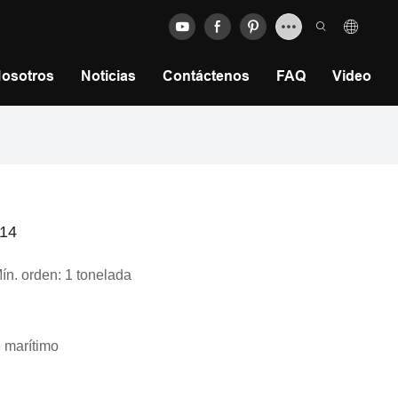
Nosotros
Noticias
Contáctenos
FAQ
Video
H14
ín. orden: 1 tonelada
e marítimo