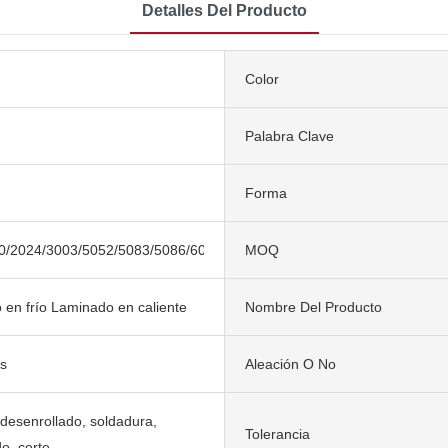
Detalles Del Producto
Color
Palabra Clave
Forma
0/2024/3003/5052/5083/5086/6061/6082/7021/7075
MOQ
en frío Laminado en caliente
Nombre Del Producto
s
Aleación O No
desenrollado, soldadura,
Tolerancia
o, corte