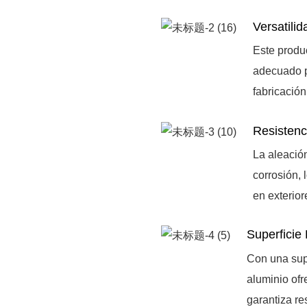
Versatilid
Este produc
adecuado p
fabricación
Resistenc
La aleació
corrosión, 
en exterior
Superficie 
Con una supe
aluminio ofr
garantiza re