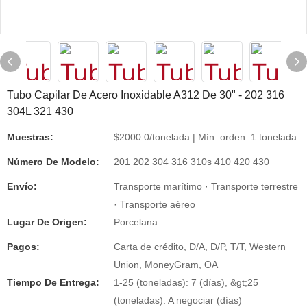
Tubo Capilar De Acero Inoxidable A312 De 30" - 202 316
304L 321 430
Muestras:
$2000.0/tonelada | Mín. orden: 1 tonelada
Número De Modelo:
201 202 304 316 310s 410 420 430
Envío:
Transporte marítimo · Transporte terrestre
· Transporte aéreo
Lugar De Origen:
Porcelana
Pagos:
Carta de crédito, D/A, D/P, T/T, Western
Union, MoneyGram, OA
Tiempo De Entrega:
1-25 (toneladas): 7 (días), &gt;25
(toneladas): A negociar (días)