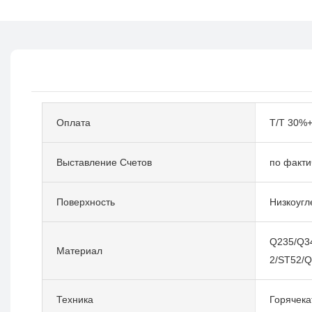
Оплата
T/T 30%
Выставление Счетов
по факти
Поверхность
Низкоугл
Q235/Q3
Материал
2/ST52/
Техника
Горячек