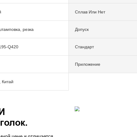
й
Сплав Или Нет
штамповка, резка
Допуск
195-Q420
Стандарт
Приложение
 Китай
И
голок.
мной цене и отличается