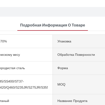
Подробная Информация О Товаре
+70%
Упаковка
ческому весу
Обработка Поверхности
еродистая сталь
Форма
45/SS400/ST37-
MOQ
Q420/Q460/S235JR/S275JR/S355JR
атаный
Название Продукта