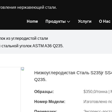
готовления нержавеющей стали.
Home
Продукты
Услуги
О Нас
лок из углеродистой стали
й стальной уголок ASTM A36 Q235.
Низкоуглеродистая Сталь S235jr SS
Q235.
Образцы:
$350,0/тонна | 
Номер Модели:
Изготовлено п
Перевозки:
Экспресс-доста