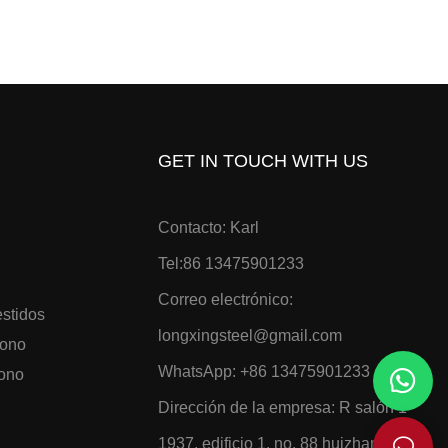
GET IN TOUCH WITH US
Contacto: Karl
Tel:86 13475901233
Correo electrónico:
estidos
longxingsteel@gmail.com
bono
WhatsApp:
+86 13475901233
bono
Dirección de la empresa: R
salón 1-
1937, edificio 1, no. 88 huizhan west