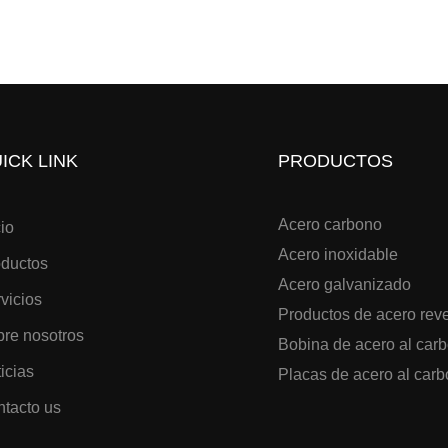
ICK LINK
PRODUCTOS
Acero carbono
cio
Acero inoxidable
oductos
Acero galvanizado
vicios
Productos de acero rev
re nosotros
Bobina de acero al car
icias
Placas de acero al car
tacto us