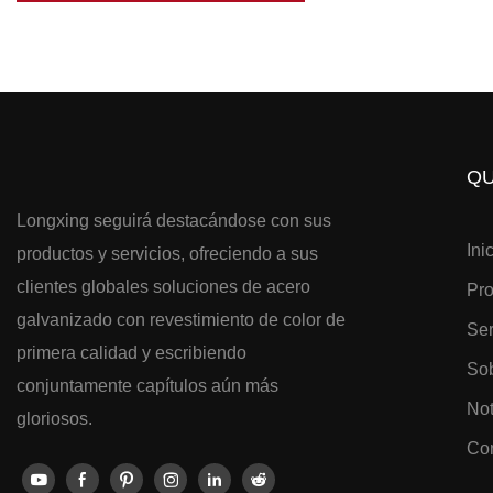
QU
Longxing seguirá destacándose con sus
Ini
productos y servicios, ofreciendo a sus
clientes globales soluciones de acero
Pr
galvanizado con revestimiento de color de
Ser
primera calidad y escribiendo
Sob
conjuntamente capítulos aún más
Not
gloriosos.
Con