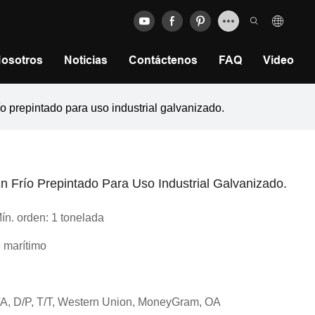
Nosotros
Noticias
Contáctenos
FAQ
Video
 prepintado para uso industrial galvanizado.
Frío Prepintado Para Uso Industrial Galvanizado.
ín. orden: 1 tonelada
e marítimo
D/A, D/P, T/T, Western Union, MoneyGram, OA