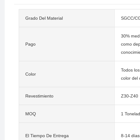
Grado Del Material
SGCC/C
30% media
Pago
como depó
conocimi
Todos los
Color
color del 
Revestimiento
Z30-Z40
MOQ
1 Tonela
El Tiempo De Entrega
8-14 días