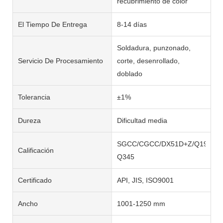
recubrimiento de color
El Tiempo De Entrega
8-14 días
Soldadura, punzonado,
Servicio De Procesamiento
corte, desenrollado,
doblado
Tolerancia
±1%
Dureza
Dificultad media
SGCC/CGCC/DX51D+Z/Q195-
Calificación
Q345
Certificado
API, JIS, ISO9001
Ancho
1001-1250 mm