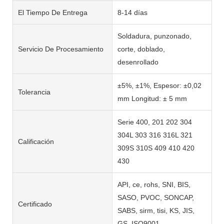
El Tiempo De Entrega
8-14 días
Soldadura, punzonado,
Servicio De Procesamiento
corte, doblado,
desenrollado
±5%, ±1%, Espesor: ±0,02
Tolerancia
mm Longitud: ± 5 mm
Serie 400, 201 202 304
304L 303 316 316L 321
Calificación
309S 310S 409 410 420
430
API, ce, rohs, SNI, BIS,
SASO, PVOC, SONCAP,
Certificado
SABS, sirm, tisi, KS, JIS,
GS, ISO9001