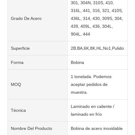
301, 304N, 310S, 410,
316L, 441, 316, 321, 410S,
Grado De Acero
436L, 314, 430, 309S, 304,
439, 409L, 436, 304L,
904L, 444
Superficie
2B,BA,6K,8K,HL,No1,Pulido
Forma
Bobina
1 tonelada. Podemos
MOQ
aceptar pedidos de
muestra.
Laminado en caliente /
Técnica
laminado en frío
Nombre Del Producto
Bobina de acero inoxidable