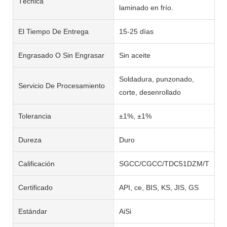
Técnica
laminado en frío.
El Tiempo De Entrega
15-25 días
Engrasado O Sin Engrasar
Sin aceite
Soldadura, punzonado,
Servicio De Procesamiento
corte, desenrollado
Tolerancia
±1%, ±1%
Dureza
Duro
Calificación
SGCC/CGCC/TDC51DZM/TDC52
Certificado
API, ce, BIS, KS, JIS, GS
Estándar
AiSi