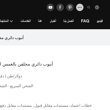
فيديو
FAQ
اتصل بنا
أخبار
عنا
الخدمات
المنتجا
أنبوب دائري مج
أنبوب دائري مجلفن بالغمس ال
500.0 دولار/طن | دق
الشحن السريع · الشح
خطاب اعتماد، مستندات مقابل قبول، مستندات مقابل دفع