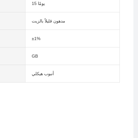
15 يومًا
مدهون قليلاً بالزيت
م
±1%
GB
أنبوب هيكلي