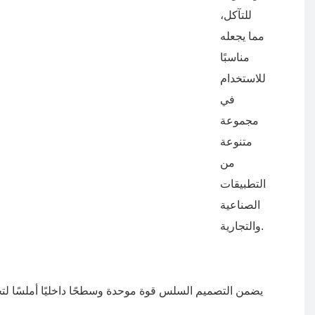
للتآكل،
مما يجعله
مناسبًا
للاستخدام
في
مجموعة
متنوعة
من
التطبيقات
الصناعية
والتجارية.
يضمن التصميم السلس قوة موحدة وسطحًا داخليًا أملسًا لت