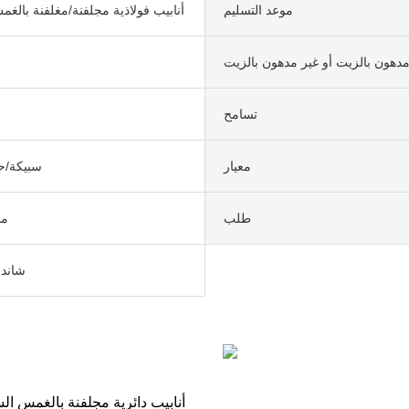
موعد التسليم
أنابيب فولاذية مجلفنة/مغلفنة بالغ
دهون بالزيت أو غير مدهون بالزيت
تسامح
معيار
سبيكة/ح
طلب
0.6 - 
شاندو
أنابيب دائرية مجلفنة بالغمس السا