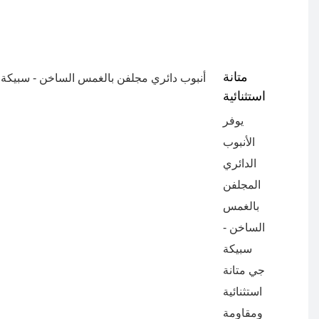
متانة
استثنائية
يوفر
الأنبوب
الدائري
المجلفن
بالغمس
الساخن -
سبيكة
جي متانة
استثنائية
ومقاومة