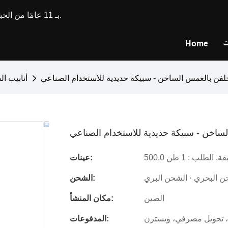
تتمتع Longxing Steel بـ 11 عامًا من الخبرة في تصنيع وتخصيص الفولاذ المقاوم للصدأ.
ت
Home
لفن بالغمس الساخن - سبيكة حديدية للاستخدام الصناعي
أنابيب ا
ساخن - سبيكة حديدية للاستخدام الصناعي
يقة. الطلب : 1 طن
عينات:
ن البحري · الشحن البري
الشحن:
الصين
مكان المنشأ:
، تحويل مصرفي، ويسترن
المدفوعات: