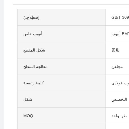
GB/T 309
اِصطِلاحِيّ
بوب EMT
أنبوب خاص
圆形
شكل المقطع
مجلفن
معالجة السطح
بوب فولاذي
كلمة رئيسية
التخصيص
شكل
طن واحد
MOQ