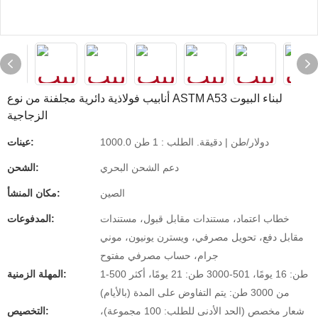
أنابيب فولاذية دائرية مجلفنة من نوع ASTM A53 لبناء البيوت
الزجاجية
1000.0 دولار/طن | دقيقة. الطلب : 1 طن
عينات:
دعم الشحن البحري
الشحن:
الصين
مكان المنشأ:
خطاب اعتماد، مستندات مقابل قبول، مستندات
المدفوعات:
مقابل دفع، تحويل مصرفي، ويسترن يونيون، موني
جرام، حساب مصرفي مفتوح
1-500 طن: 16 يومًا، 501-3000 طن: 21 يومًا، أكثر
المهلة الزمنية:
من 3000 طن: يتم التفاوض على المدة (بالأيام)
شعار مخصص (الحد الأدنى للطلب: 100 مجموعة)،
التخصيص: