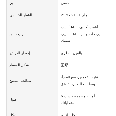
فضي
لون
21.3 - 219.1 ملم
القطر الخارجي
أنابيب API، أنابيب أخرى،
أنابيب EMT، أنابيب ذات جدار
أنبوب خاص
سميك
بالوزن النظري
إصدار الفواتير
圆形
شكل المقطع
الغبار، الخدوش، بقع الصدأ،
معالجة السطح
وسادات اللحام، التدفق
6 أمتار، مصممة حسب
طول
متطلباتك
شكل دائري
شكل