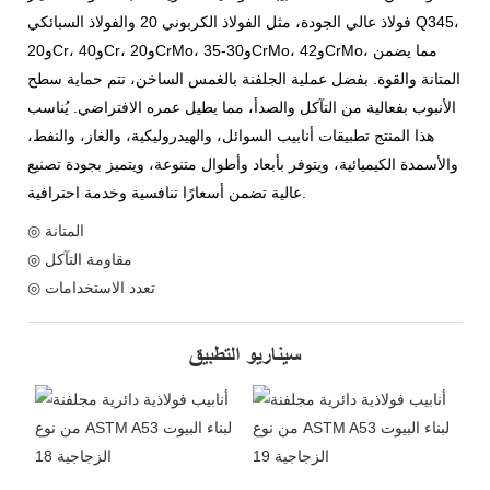
فولاذ عالي الجودة، مثل الفولاذ الكربوني 20 والفولاذ السبائكي Q345،
و20Cr، و40Cr، و20CrMo، و30-35CrMo، و42CrMo، مما يضمن
المتانة والقوة. بفضل عملية الجلفنة بالغمس الساخن، تتم حماية سطح
الأنبوب بفعالية من التآكل والصدأ، مما يطيل عمره الافتراضي. يُناسب
هذا المنتج تطبيقات أنابيب السوائل، والهيدروليكية، والغاز، والنفط،
والأسمدة الكيميائية، ويتوفر بأبعاد وأطوال متنوعة، ويتميز بجودة تصنيع
عالية تضمن أسعارًا تنافسية وخدمة احترافية.
◎ المتانة
◎ مقاومة التآكل
◎ تعدد الاستخدامات
سيناريو التطبيق