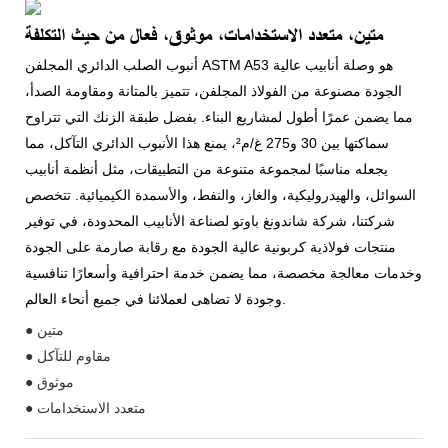
متين، متعدد الاستخدامات، موثوق، فعال من حيث التكلفة
أنبوب الصلب الدائري المجلفن ASTM A53 هو وصلة أنابيب عالية
الجودة مصنوعة من الفولاذ المجلفن، تتميز بالمتانة ومقاومة الصدأ،
مما يضمن عمرًا أطول لمشاريع البناء. بفضل طبقة الزنك التي تتراوح
سماكتها بين 30 و275 غ/م²، يمنع هذا الأنبوب الدائري التآكل، مما
يجعله مناسبًا لمجموعة متنوعة من التطبيقات، مثل أنظمة أنابيب
السوائل، والهيدروليكية، والغاز، والنفط، والأسمدة الكيميائية. تتخصص
شركتنا، شركة شاندونغ باوتو لصناعة الأنابيب المحدودة، في توفير
منتجات فولاذية كربونية عالية الجودة مع رقابة صارمة على الجودة
وخدمات معالجة مخصصة، مما يضمن خدمة احترافية وأسعارًا تنافسية
وجودة لا تضاهى لعملائنا في جميع أنحاء العالم.
● متين
● مقاوم للتآكل
● موثوق
● متعدد الاستخدامات