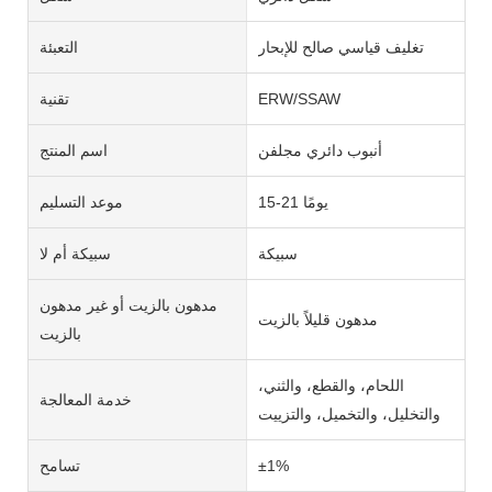
تغليف قياسي صالح للإبحار
التعبئة
ERW/SSAW
تقنية
أنبوب دائري مجلفن
اسم المنتج
15-21 يومًا
موعد التسليم
سبيكة
سبيكة أم لا
مدهون بالزيت أو غير مدهون
مدهون قليلاً بالزيت
بالزيت
اللحام، والقطع، والثني،
خدمة المعالجة
والتخليل، والتخميل، والتزييت
±1%
تسامح