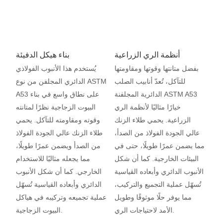
أنظمة الري الزراعية
بناء هيكل الدفيئة
بفضل متانتها وقوتها ومقاومتها
يُستخدم هذا الأنبوب الفولاذي
للتآكل، تُعدّ أنابيب الصلب
الدائري المجلفن من نوع ASTM
الدائرية المجلفنة ASTM A53
A53 على نطاق واسع في بناء
خيارًا مثاليًا لأنظمة الري
البيوت الزجاجية نظرًا لمتانته
الزراعية. يحمي طلاء الزنك
وقوته ومقاومته للتآكل. يحمي
عالي الجودة الفولاذ من الصدأ،
طلاء الزنك عالي الجودة الفولاذ
مما يضمن عمرًا طويلًا، حتى في
من الصدأ ويضمن عمرًا طويلًا،
البيئات الخارجية. كما أن شكل
مما يجعله مثاليًا للاستخدام
الأنبوب الدائري وأبعاده القياسية
الخارجي. كما أن شكل الأنبوب
تُسهّل عملية التجميع والتركيب،
الدائري وأبعاده القياسية تُسهّل
مما يوفر حلًا موثوقًا وطويل
عملية تجميعه وتركيبه في هياكل
الأمد لاحتياجات الري.
البيوت الزجاجية.