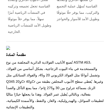
القياسية تُسهّل عملية التجميع
القياسية تجعل تجميعه وتركيبه
والتركيب، مما يوفر حلًا موثوقًا
في المنشآت الرياضية أمرًا
وطويل الأمد للأسوار والحواجز.
سهلاً، مما يوفر حلاً موثوقًا
وطويل الأمد للمنشآت الرياضية
الخارجية.
مقدمة المادة
تُصنع الأنابيب الفولاذية الدائرية المجلفنة من نوع ASTM A53،
والمستخدمة في بناء البيوت الزجاجية، بشكل أساسي من الفولاذ،
وتشمل أنواعًا مثل الفولاذ الكربوني 20 و45، والفولاذ السبائكي مثل
Q345 و20Cr و40Cr وغيرها. يُغطى سطح الأنبوب المجلفن بطبقة من
الزنك بسماكة تتراوح بين 30 و275 غ/م²، مما يمنع التآكل والصدأ
بفعالية، وبالتالي يُطيل عمر الفولاذ. وهذا ما يجعلها خيارًا مثاليًا
لتطبيقات السوائل، والهيدروليكية، والغاز، والنفط، والأسمدة الكيميائية،
والتطبيقات الإنشائية.