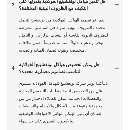
هل تتميز هياكل لونغشينغ الفولاذية بقدرتها على
3
التكيف مع الظروف البيئية المختلفة؟
نعم، تم تصميم الهياكل الفولاذية من لونغشينغ لتحمل
مختلف الظروف البيئية. سواء في المناطق المعرضة
للظروف الجوية القاسية أو النشاط الزلزالي أو التآكل،
توفر لونغشينغ حلولاً مصممة خصيصاً تشمل طلاءات
متخصصة وتقوية لضمان المتانة والصلابة.
هل يمكن تخصيص هياكل لونغشينغ الفولاذية
4
لتناسب تصاميم معمارية محددة؟
بالتأكيد! توفر شركة لونغشينغ للهياكل الفولاذية مستوى
عالٍ من التخصيص لتلبية متطلبات التصميم المحددة
والتفضيلات الجمالية. يمكن للعملاء الاختيار من بين
مجموعة متنوعة من الأشكال والأحجام والتشطيبات
لضمان أن يلبي الهيكل النهائي الاحتياجات الوظيفية
والأسلوب البصري على حد سواء.