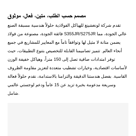
مصمم حسب الطلب، متين، فعال، موثوق
تقدم شركة لونغشينغ للهياكل الفولاذية حلولاً هندسية مسبقة الصنع
فائقة الجودة، مصنوعة من فولاذ S355JR/S275JR عالي الجودة، مما
يضمن متانة لا مثيل لها وتوافقاً تاماً مع المعايير للمشاريع في جميع
أنحاء العالم. تتميز تصاميمنا القابلة للتخصيص بتنوع التطبيقات، حيث
توفر امتدادات صافية تصل إلى 150 متراً، وهياكل خفيفة الوزن
لأساسات اقتصادية، وخيارات تشطيب متعددة لتعزيز مقاومة الظروف
القاسية. بفضل هندستنا الدقيقة والتزامنا بالاستدامة، نقدم حلولاً فعالة
وسريعة مدعومة بخبرة تزيد عن 15 عاماً ودعم لوجستي عالمي
شامل.