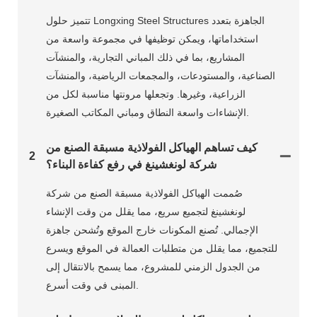
تتميز حلول Longxing Steel Structures الجاهزة بتعدد
استخداماتها، ويمكن توظيفها في مجموعة واسعة من
المشاريع، بما في ذلك المباني التجارية، والمنشآت
الصناعية، والمستودعات، والمجمعات الرياضية، والمنشآت
الزراعية، وغيرها. وتجعلها مرونتها مناسبة لكل من
الإنشاءات واسعة النطاق ومباني المكاتب الصغيرة.
كيف تساهم الهياكل الفولاذية مسبقة الصنع من
2
شركة لونغشينغ في رفع كفاءة البناء؟
صُممت الهياكل الفولاذية مسبقة الصنع من شركة
لونغشينغ لتجميع سريع، مما يقلل من وقت الإنشاء
الإجمالي. تُصنع المكونات خارج الموقع وتُشحن جاهزة
للتجميع، مما يقلل من متطلبات العمالة في الموقع ويسرع
من الجدول الزمني للمشروع، مما يسمح بالانتقال إلى
المبنى في وقت أسرع.