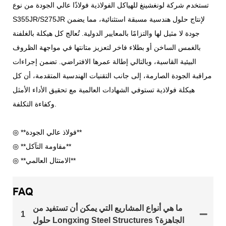
تستخدم شركة لونغشينغ للهياكل الفولاذية فولاذًا عالي الجودة من نوع
S355JR/S275JR لإنتاج حلول هندسية مسبقة استثنائية، مما يضمن
جودة لا مثيل لها والتزامًا بالمعايير الدولية. تُعالج كل هيكلة بالغلفنة
بالغمس الساخن أو بطلاء فاخر لتعزيز متانتها في مواجهة الظروف
البيئية القاسية، وبالتالي إطالة عمرها الافتراضي. تضمن إجراءات
مراقبة الجودة الصارمة، إلى جانب التقنيات الهندسية المتقدمة، أن كل
هيكلة فولاذية تستوفي الشهادات العالمية مع تحقيق الأداء الأمثل
وكفاءة التكلفة.
◎ **فولاذ عالي الجودة**
◎ **مقاومة التآكل**
◎ **الامتثال العالمي**
FAQ
ما هي أنواع المشاريع التي يمكن أن تستفيد من
1
حلول Longxing Steel Structures الجاهزة؟