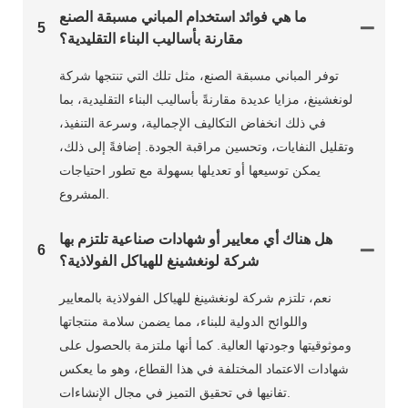
ما هي فوائد استخدام المباني مسبقة الصنع
5
مقارنة بأساليب البناء التقليدية؟
توفر المباني مسبقة الصنع، مثل تلك التي تنتجها شركة
لونغشينغ، مزايا عديدة مقارنةً بأساليب البناء التقليدية، بما
في ذلك انخفاض التكاليف الإجمالية، وسرعة التنفيذ،
وتقليل النفايات، وتحسين مراقبة الجودة. إضافةً إلى ذلك،
يمكن توسيعها أو تعديلها بسهولة مع تطور احتياجات
المشروع.
هل هناك أي معايير أو شهادات صناعية تلتزم بها
6
شركة لونغشينغ للهياكل الفولاذية؟
نعم، تلتزم شركة لونغشينغ للهياكل الفولاذية بالمعايير
واللوائح الدولية للبناء، مما يضمن سلامة منتجاتها
وموثوقيتها وجودتها العالية. كما أنها ملتزمة بالحصول على
شهادات الاعتماد المختلفة في هذا القطاع، وهو ما يعكس
تفانيها في تحقيق التميز في مجال الإنشاءات.