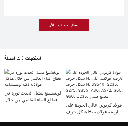
إرسال الاستفسار الآن
المنتجات ذات الصلة
لونغشينغ ستيل: تُحدث ثورة في
قطاع البناء العالمي من خلال
فولاذ كربوني عالي الجودة على
هياكل فولاذية ذكية ومستدامة
شكل حرف H، عارضة فولاذية
على شكل حرف H، SS540،
S235، S275، S355، A36،