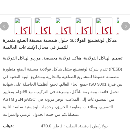
هياكل لونغشينغ الفولاذية: حلول هندسية مسبقة الصنع متميزة
للتميز في مجال الإنشاءات العالمية
تصميم الهياكل الفولاذية، هياكل فولاذية مخصصة، موردو الهياكل الفولاذية
تقدم شركة لونغشينغ ستيل هياكل فولاذية مسبقة الصنع متطورة (PESB)
مصممة خصيصًا للمشاريع الصناعية والتجارية ومشاريع البنية التحتية في
جميع أنحاء العالم. تجمع أنظمتنا الحاصلة على شهادة ISO 9001 بين قدرة
تحمل فائقة، ومقاومة للتآكل، وسرعة في التركيب، مع الالتزام بمعايير
ASTM وEN وAISC. من المستودعات إلى الملاعب، نوفر مرونة في
التصميم، وطلاءات مقاومة للحريق، وخدمات لوجستية سلسة لتلبية
متطلباتكم من حيث الجدول الزمني والميزانية.
470.0 دولار/طن | دقيقة. الطلب : 1 طن
عينات: