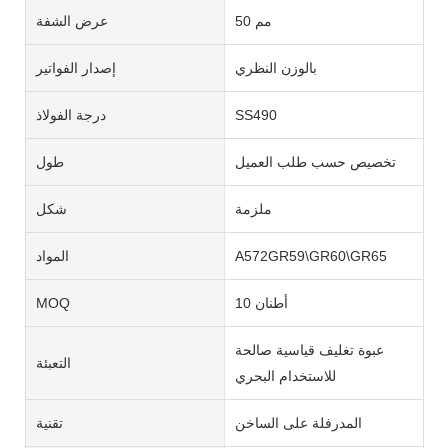
50 مم
عرض الشفة
بالوزن النظري
إصدار الفواتير
SS490
درجة الفولاذ
تخصيص حسب طلب العميل
طول
ملزمة
شكل
A572GR59\GR60\GR65
المواد
10 أطنان
MOQ
عبوة تغليف قياسية صالحة
التعبئة
للاستخدام البحري
المدرفلة على الساخن
تقنية