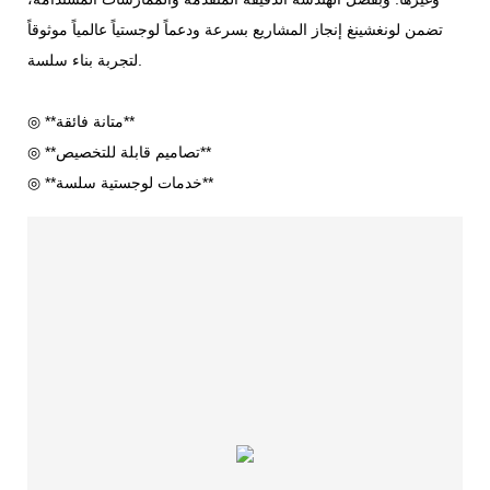
تضمن لونغشينغ إنجاز المشاريع بسرعة ودعماً لوجستياً عالمياً موثوقاً
لتجربة بناء سلسة.
◎ **متانة فائقة**
◎ **تصاميم قابلة للتخصيص**
◎ **خدمات لوجستية سلسة**