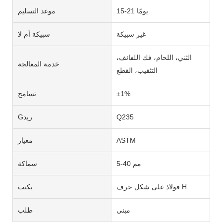
15-21 يومًا
موعد التسليم
غير سبيكة
سبيكة أم لا
الثني، اللحام، فك اللفائف،
خدمة المعالجة
التثقيب، القطع
±1%
تسامح
Q235
Gريد
ASTM
معيار
5-40 مم
سماكة
فولاذ على شكل حرف H
يكتب
مبنى
طلب