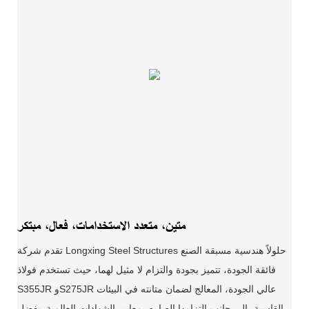
متين، متعدد الاستخدامات، فعال، مبتكر
تقدم شركة Longxing Steel Structures حلولاً هندسية مسبقة الصنع
فائقة الجودة، تتميز بجودة والتزام لا مثيل لهما، حيث تستخدم فولاذ
S355JR وS275JR عالي الجودة، المعالج لضمان متانته في البيئات
القاسية، إلى جانب التزامها الصارم بمعايير الشهادات العالمية. بفضل