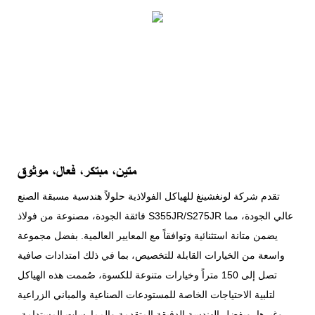
متين، مبتكر، فعال، موثوق
تقدم شركة لونغشينغ للهياكل الفولاذية حلولاً هندسية مسبقة الصنع
فائقة الجودة، مصنوعة من فولاذ S355JR/S275JR عالي الجودة، مما
يضمن متانة استثنائية وتوافقاً مع المعايير العالمية. بفضل مجموعة
واسعة من الخيارات القابلة للتخصيص، بما في ذلك امتدادات صافية
تصل إلى 150 متراً وخيارات متنوعة للكسوة، صُممت هذه الهياكل
لتلبية الاحتياجات الخاصة للمستودعات الصناعية والمباني الزراعية
وغيرها. وبفضل الهندسة الدقيقة المتقدمة والممارسات المستدامة،