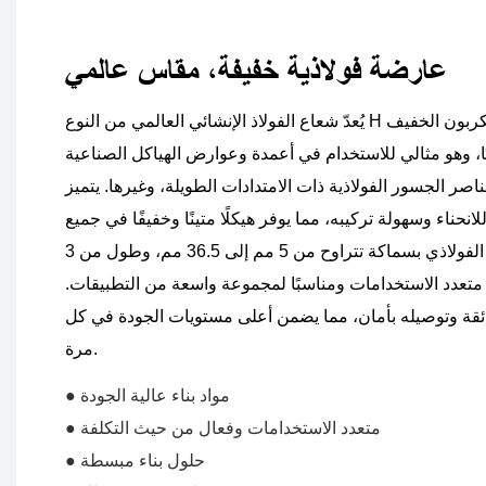
عارضة فولاذية خفيفة، مقاس عالمي
يُعدّ شعاع الفولاذ الإنشائي العالمي من النوع H ذو الكربون الخفيف SS400 Q235b Q345
ًا، وهو مثالي للاستخدام في أعمدة وعوارض الهياكل الصناعية
ناصر الجسور الفولاذية ذات الامتدادات الطويلة، وغيرها. يتميز
لانحناء وسهولة تركيبه، مما يوفر هيكلًا متينًا وخفيفًا في جميع
الاتجاهات. يتوفر هذا الشعاع الفولاذي بسماكة تتراوح من 5 مم إلى 36.5 مم، وطول من 3
، مما يجعله متعدد الاستخدامات ومناسبًا لمجموعة واسعة من التطبيقات.
 فائقة وتوصيله بأمان، مما يضمن أعلى مستويات الجودة في كل
مرة.
● مواد بناء عالية الجودة
● متعدد الاستخدامات وفعال من حيث التكلفة
● حلول بناء مبسطة