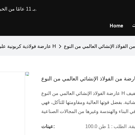
تتمتع Longxing Steel بـ 11 عامًا من الخبرة في تصنيع وتخصيص الفولاذ المقاوم للصدأ.
ت
Home
عارضة فولاذية كربونية على شكل حرف H
عارضة الفولاذ الإنشائي العالمي من النوع H ذو الكربون الخفيف SS400 Q235b Q345 هي عارضة فولاذية متعددة
ية. بفضل قوتها العالية ومقاومتها للتآكل، فهي
يقة. الطلب : 1 طن
عينات: