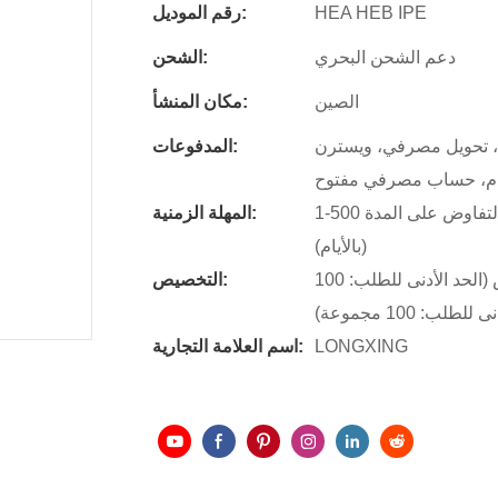
HEA HEB IPE
رقم الموديل:
دعم الشحن البحري
الشحن:
الصين
مكان المنشأ:
، تحويل مصرفي، ويسترن
المدفوعات:
رام، حساب مصرفي مفتوح
1-500 طن: 16 يومًا، 501-1000 طن: 20 يومًا، أكثر من 1000 طن: يتم التفاوض على المدة
المهلة الزمنية:
(بالأيام)
شعار مخصص (الحد الأدنى للطلب: 100 مجموعة)، تغليف مخصص (الحد الأدنى للطلب: 100
التخصيص:
 100 مجموعة)
LONGXING
اسم العلامة التجارية: