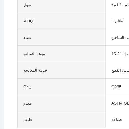
طول
5 أطنان
MOQ
لى الساخن
تقنية
15- يومًا
موعد التسليم
قيب، القطع
خدمة المعالجة
Q235
Gريد
ASTM GB 
معيار
صناعة
طلب