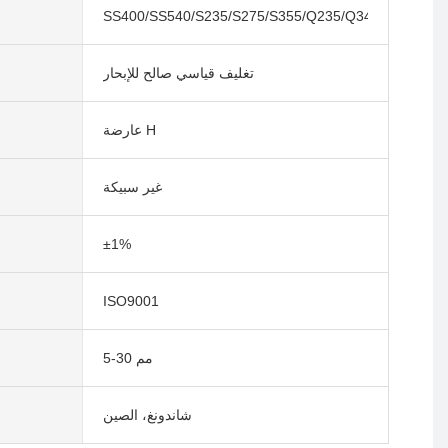
SS400/SS540/S235/S275/S355/Q235/Q345/A36/A572
تغليف قياسي صالح للإبحار
عارضة H
غير سبيكة
±1%
ISO9001
5-30 مم
شاندونغ، الصين