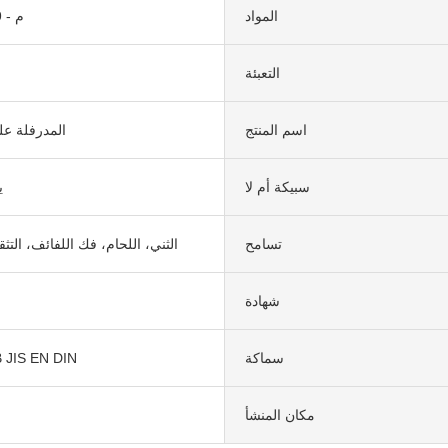
المواد
6م - 9م - 12م
التعبئة
اسم المنتج
المدرفلة ع
سبيكة أم لا
21
تسامح
الثني، اللحام، فك اللفائف، التث
شهادة
سماكة
JIS EN DIN
مكان المنشأ