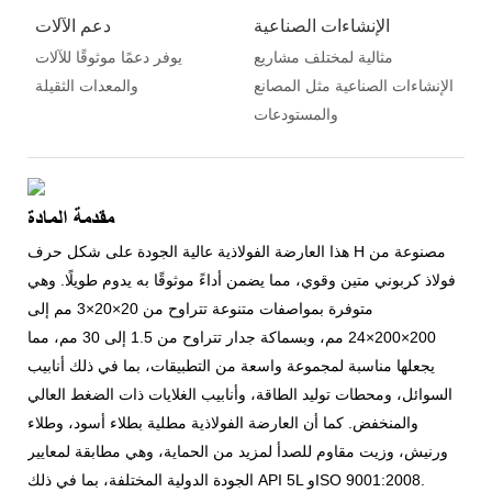
الإنشاءات الصناعية
دعم الآلات
مثالية لمختلف مشاريع
يوفر دعمًا موثوقًا للآلات
الإنشاءات الصناعية مثل المصانع
والمعدات الثقيلة
والمستودعات
مقدمة المادة
هذا العارضة الفولاذية عالية الجودة على شكل حرف H مصنوعة من
فولاذ كربوني متين وقوي، مما يضمن أداءً موثوقًا به يدوم طويلًا. وهي
متوفرة بمواصفات متنوعة تتراوح من 20×20×3 مم إلى
200×200×24 مم، وبسماكة جدار تتراوح من 1.5 إلى 30 مم، مما
يجعلها مناسبة لمجموعة واسعة من التطبيقات، بما في ذلك أنابيب
السوائل، ومحطات توليد الطاقة، وأنابيب الغلايات ذات الضغط العالي
والمنخفض. كما أن العارضة الفولاذية مطلية بطلاء أسود، وطلاء
ورنيش، وزيت مقاوم للصدأ لمزيد من الحماية، وهي مطابقة لمعايير
الجودة الدولية المختلفة، بما في ذلك API 5L وISO 9001:2008.