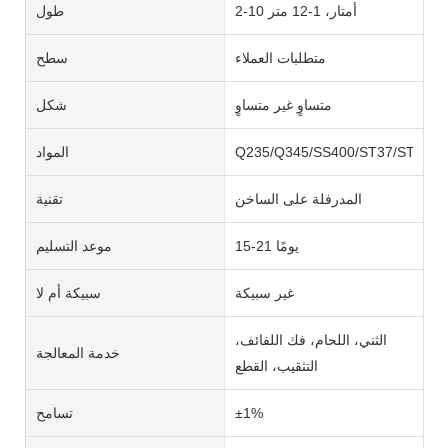
2-10 أمتار، 1-12 متر
طول
متطلبات العملاء
سطح
متساوٍ غير متساوٍ
شكل
Q235/Q345/SS400/ST37/ST52/S
المواد
المدرفلة على الساخن
تقنية
15-21 يومًا
موعد التسليم
غير سبيكة
سبيكة أم لا
الثني، اللحام، فك اللفائف،
خدمة المعالجة
التثقيب، القطع
±1%
تسامح