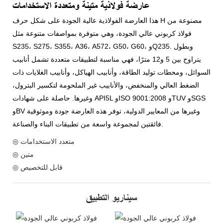
عارضة فولاذية متينة ومتعددة الاستخدامات
هذا العارضة الفولاذية عالية الجودة على شكل حرف H مصنوعة من
فولاذ كربوني عالي الجودة، وهي متوفرة بمواصفات متنوعة مثل
S235، S275، S355، A36، A572، G50، G60، وQ235. وبطول
يتراوح بين 5 و12 مترًا، فهي مناسبة لتطبيقات متعددة تشمل أنابيب
السوائل، ومحطات توليد الطاقة، وأنابيب الهياكل، وأنابيب الغلايات ذات
الضغط العالي والمنخفض، والأنابيب غير الملحومة لتكسير البترول،
وغيرها. حاصلة على شهادات API5L وISO 9001:2008 وTUV وSGS
وBV وغيرها من المعايير الدولية، توفر هذه العارضة جودة وموثوقية
فائقتين لمجموعة واسعة من تطبيقات البناء والصناعة.
◎ متعدد الاستخدامات
◎ متين
◎ قابل للتخصيص
سيناريو التطبيق