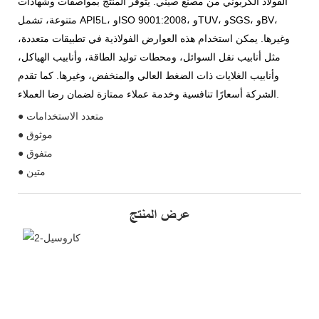
الفولاذ الكربوني من مصنع صيني. يتوفر المنتج بمواصفات وشهادات
متنوعة، تشمل API5L، وISO 9001:2008، وTUV، وSGS، وBV،
وغيرها. يمكن استخدام هذه العوارض الفولاذية في تطبيقات متعددة،
مثل أنابيب نقل السوائل، ومحطات توليد الطاقة، وأنابيب الهياكل،
وأنابيب الغلايات ذات الضغط العالي والمنخفض، وغيرها. كما تقدم
الشركة أسعارًا تنافسية وخدمة عملاء ممتازة لضمان رضا العملاء.
● متعدد الاستخدامات
● موثوق
● متفوق
● متين
عرض المنتج