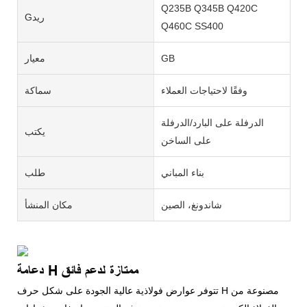
Q235B Q345B Q420C
Gريد
Q460C SS400
GB
معيار
وفقًا لاحتياجات العملاء
سماكة
الدرفلة على البارد/الدرفلة
يكتب
على الساخن
بناء المباني
طلب
شاندونغ، الصين
مكان المنشأ
دعامة H ممتازة لدعم فائق
تتوفر عوارض فولاذية عالية الجودة على شكل حرف H مصنوعة من