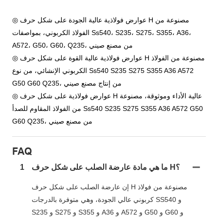
◎ عوارض فولاذية عالية الجودة على شكل حرف H مصنوعة من
الفولاذ الكربوني، بمواصفات Ss540، S235، S275، S355، A36،
A572، G50، G60، Q235، من مصنع صيني
◎ عوارض فولاذية عالية القوة على شكل حرف H مصنوعة من الفولاذ
الكربوني الإنشائي، من نوع Ss540 S235 S275 S355 A36 A572
G50 G60 Q235، من إنتاج مصنع صيني
◎ عوارض فولاذية على شكل حرف H عالية الأداء وموثوقة، مصنوعة
من الفولاذ المقاوم للصدأ Ss540 S235 S275 S355 A36 A572 G50
G60 Q235، من مصنع صيني
FAQ
ما هي مادة عارضة الصلب على شكل حرف H؟
1
إن عارضة الصلب على شكل حرف H مصنوعة من فولاذ
كربوني عالي الجودة، وهي متوفرة بالدرجات SS540 و
S235 و S275 و S355 و A36 و A572 و G50 و G60 و