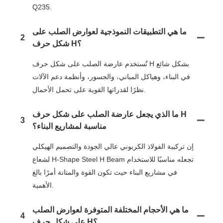
Q235.
ما هي التطبيقات النموذجية لعوارض الصلب على
2
شكل حرف H؟
تُستخدم عارضة الصلب على شكل حرف H بشكل شائع
في البناء، وهياكل المباني، والجسور، وأنظمة دعم الآلات
نظرًا لقدراتها القوية على تحمل الأحمال.
ما الذي يجعل عارضة الصلب على شكل حرف H
3
مناسبة لمشاريع البناء؟
إن تركيبة الفولاذ الكربوني عالي الجودة والتصميم الهيكلي
لشعاع H-Shape Steel H Beam تجعله مناسبًا للاستخدام
في مشاريع البناء حيث تكون القوة والمتانة أمرًا بالغ
الأهمية.
ما هي الأحجام المختلفة المتوفرة لعوارض الصلب
4
على شكل حرف H؟