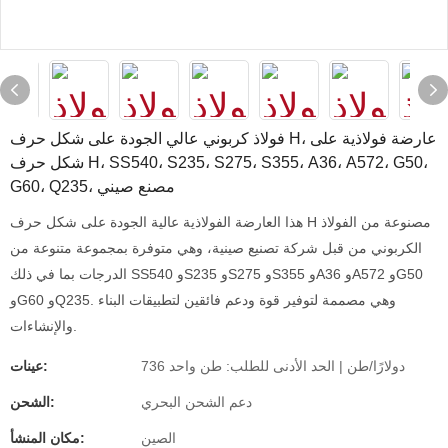
فولاذ كربوني عالي الجودة على شكل حرف H، عارضة فولاذية على
شكل حرف H، SS540، S235، S275، S355، A36، A572، G50،
G60، Q235، مصنع صيني
هذا العارضة الفولاذية عالية الجودة على شكل حرف H مصنوعة من الفولاذ
الكربوني من قبل شركة تصنيع صينية، وهي متوفرة بمجموعة متنوعة من
الدرجات بما في ذلك SS540 وS235 وS275 وS355 وA36 وA572 وG50
وG60 وQ235. وهي مصممة لتوفير قوة ودعم فائقين لتطبيقات البناء
والإنشاءات.
736 دولارًا/طن | الحد الأدنى للطلب: طن واحد
عينات:
دعم الشحن البحري
الشحن:
الصين
مكان المنشأ: