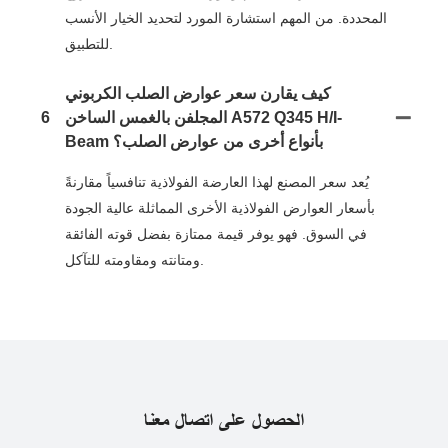
المحددة. من المهم استشارة المورد لتحديد الخيار الأنسب
للتطبيق.
كيف يقارن سعر عوارض الصلب الكربوني
المجلفن بالغمس الساخن A572 Q345 H/i-
6
Beam بأنواع أخرى من عوارض الصلب؟
يُعد سعر المصنع لهذا العارضة الفولاذية تنافسياً مقارنةً
بأسعار العوارض الفولاذية الأخرى المماثلة عالية الجودة
في السوق. فهو يوفر قيمة ممتازة بفضل قوته الفائقة
ومتانته ومقاومته للتآكل.
الحصول على اتصال معنا