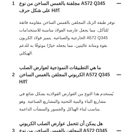
مجلفنة بالغمس الساخن من نوع A572 Q345
1
على شكل حرف H/i؟
توفر طبقة الزنك المجلفن بالغمس الساخن مقاومة فائقة
للتآكل، مما يجعل عارضة الفولاذ مناسبة للاستخدامات
الخارجية والصناعية. يتميز فولاذ الكربون A572 Q345
بقوة ومتانة عاليتين، مما يجعله خيارًا موثوقًا به للدعم
الهيكلي.
ما هي التطبيقات النموذجية لعوارض الصلب
الكربوني المجلفن بالغمس الساخن A572 Q345
2
H/i؟
يُستخدم هذا النوع من العوارض الفولاذية بشكل شائع في
مشاريع البناء والبنية التحتية والمشاريع الصناعية. وهو
مناسب لبناء الهياكل والجسور والمنشآت الداعمة.
هل يمكن أن تتحمل عوارض الصلب الكربوني
المجلفن بالغمس الساخن من نوع A572 Q345
3