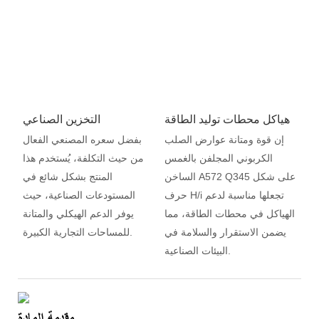
هياكل محطات توليد الطاقة
التخزين الصناعي
إن قوة ومتانة عوارض الصلب
بفضل سعره المصنعي الفعال
الكربوني المجلفن بالغمس
من حيث التكلفة، يُستخدم هذا
الساخن A572 Q345 على شكل
المنتج بشكل شائع في
حرف H/i تجعلها مناسبة لدعم
المستودعات الصناعية، حيث
الهياكل في محطات الطاقة، مما
يوفر الدعم الهيكلي والمتانة
يضمن الاستقرار والسلامة في
للمساحات التجارية الكبيرة.
البيئات الصناعية.
مقدمة المادة