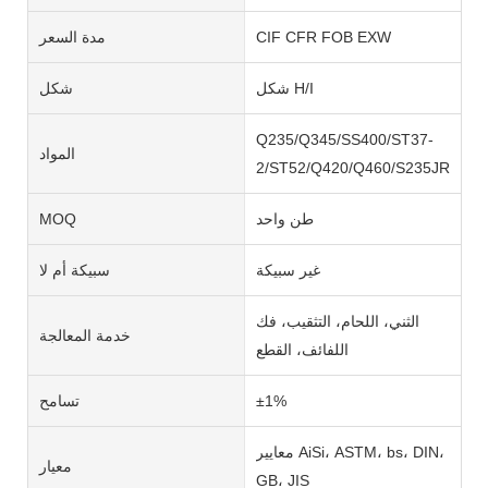
CIF CFR FOB EXW
مدة السعر
شكل H/I
شكل
Q235/Q345/SS400/ST37-
المواد
2/ST52/Q420/Q460/S235JR/S27
طن واحد
MOQ
غير سبيكة
سبيكة أم لا
الثني، اللحام، التثقيب، فك
خدمة المعالجة
اللفائف، القطع
±1%
تسامح
معايير AiSi، ASTM، bs، DIN،
معيار
GB، JIS