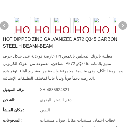
HOT DIPPED ZINC GALVANIZED A572 Q345 CARBON
STEEL H BEAM/I-BEAM
عارضة فولاذية على شكل حرف H/I مطلية بالزنك المجلفن بالغمس
الساخن، مصنوعة من الفولاذ الكربوني A572 وQ345، تتميز بالمتانة
ومقاومة التآكل، وهي مناسبة لمجموعة واسعة من مشاريع البناء. توفر هذه
العارضة دعماً قوياً وثباتاً عالياً لمختلف التطبيقات الإنشائية.
XH-4835924821
رقم الموديل:
دعم الشحن البحري
الشحن:
الصين
مكان المنشأ:
خطاب اعتماد، مستندات مقابل قبول، مستندات
المدفوعات: