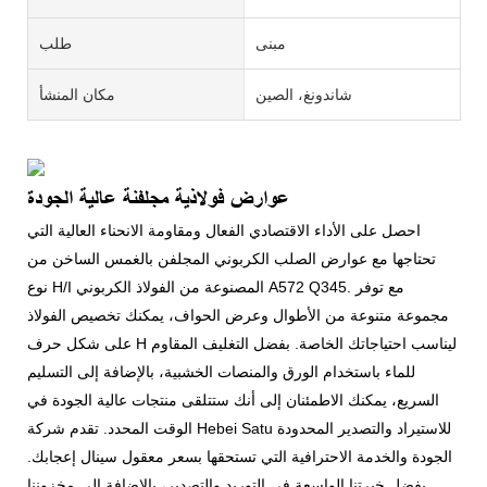
مبنى
طلب
شاندونغ، الصين
مكان المنشأ
عوارض فولاذية مجلفنة عالية الجودة
احصل على الأداء الاقتصادي الفعال ومقاومة الانحناء العالية التي
تحتاجها مع عوارض الصلب الكربوني المجلفن بالغمس الساخن من
نوع H/I المصنوعة من الفولاذ الكربوني A572 Q345. مع توفر
مجموعة متنوعة من الأطوال وعرض الحواف، يمكنك تخصيص الفولاذ
على شكل حرف H ليناسب احتياجاتك الخاصة. بفضل التغليف المقاوم
للماء باستخدام الورق والمنصات الخشبية، بالإضافة إلى التسليم
السريع، يمكنك الاطمئنان إلى أنك ستتلقى منتجات عالية الجودة في
الوقت المحدد. تقدم شركة Hebei Satu للاستيراد والتصدير المحدودة
الجودة والخدمة الاحترافية التي تستحقها بسعر معقول سينال إعجابك.
بفضل خبرتنا الواسعة في التوريد والتصدير، بالإضافة إلى مخزوننا