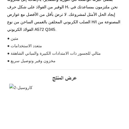
الوفير من الفولاذ على شكل حرف H، نحن ملتزمون بمساعدتك في
إيجاد الحل الأمثل لمشروعك. لا ترضَ بأقل من الأفضل مع عوارض
الصلب الكربوني المجلفن بالغمس الساخن من نوع H/I المصنوعة من
الفولاذ الكربوني A572 Q345.
● متين
● متعدد الاستخدامات
● مثالي للجسور ذات الامتدادات الكبيرة والمباني الشاهقة
● مخزون وفير وتوصيل سريع
عرض المنتج