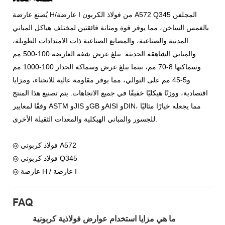
يُصنع عارضة H/عارضة I من فولاذ الكربون A572 Q345 المجلفن
بالغمس الساخن، مما يوفر قوة ومتانة فائقتين لمختلف هياكل المباني
المدنية والصناعية، والمصانع الصناعية ذات الامتدادات الطويلة،
والمباني الشاهقة الحديثة. يبلغ عرض شفة العارضة 100-500 مم
وسماكتها 8-70 مم، بينما يبلغ عرض وسماكة الجدار 100-1000 مم
و5-45 مم على التوالي، مما يوفر مقاومة عالية للانحناء، ومزايا
اقتصادية، ووزنًا هيكليًا خفيفًا في جميع الاتجاهات. يتم تصنيع هذا المنتج
وفقًا لمعايير ASTM وJIS وGB وAISI وDIN، مما يجعله خيارًا مثاليًا
للجسور والمباني الهيكلية والمعدات الثقيلة الأخرى.
◎ فولاذ كربوني A572
◎ فولاذ كربوني Q345
◎ عارضة H / عارضة I
FAQ
ما هي مزايا استخدام عوارض فولاذية كربونية