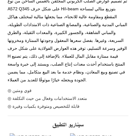
تم تصميم عوارض الصلب الكربوني المجلفن بالغمس الساخن من نوع
A572 Q345 على شكل حرف H/i-beam بتوزيع مثالي لمساحة
المقطع ومقاومة عالية للانحناء، مما يجعلها مثالية لمختلف هياكل
المباني المدنية والصناعية، والمصانع الصناعية ذات الامتدادات الطويلة،
والمباني الشاهقة، والجسور الكبيرة، والمعدات الثقيلة، والطرق
السريعة، وغيرها. بفضل سعرها المعقول وجودتها الممتازة ومخزونها
الوفير وسرعة التسليم، توفر هذه العوارض الفولاذية على شكل حرف
H قيمة ممتازة مقابل المال للعملاء. بالإضافة إلى ذلك، يتم تصنيع
المنتج باستخدام أحدث معدات إنتاج الصلب، ويستند إلى خبرة واسعة
في تصنيع وبيع المعادن، ونظام خدمة ما بعد البيع متكامل، مما يضمن
الجودة ويجعله خيارًا موثوقًا للعديد من العملاء.
◎ قوي ومتين
◎ متعدد الاستخدامات وفعال من حيث التكلفة
◎ قابلة للتخصيص ومتوفرة بكميات وفيرة
سيناريو التطبيق