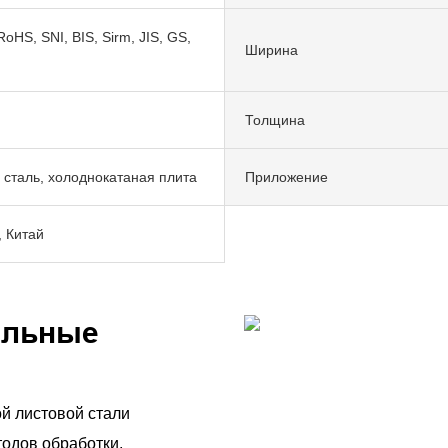
RoHS, SNI, BIS, Sirm, JIS, GS,
Ширина
Толщина
 сталь, холоднокатаная плита
Приложение
 Китай
альные
й листовой стали
тодов обработки,