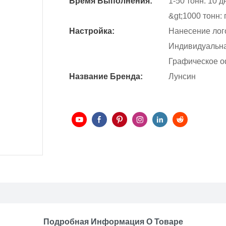
Время Выполнения:
1-50 тонн: 10 д
&gt;1000 тонн:
Настройка:
Нанесение лого
Индивидуальная
Графическое о
Название Бренда:
Лунсин
Подробная Информация О Товаре