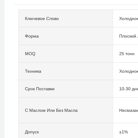
Ключевое Слово
Холоднок
Форма
Плоский 
MOQ
25 тонн
Техника
Холоднок
Срок Поставки
10-30 дн
С Маслом Или Без Масла
Несмаза
Допуск
±1%