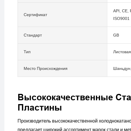
API, CE, 
Сертификат
ISO9001
Стандарт
GB
Тип
Листовая
Место Происхождения
Шаньдун,
Высококачественные Ст
Пластины
Производитель высококачественной холоднокатано
предлагает широкий ассортимент марок стали и ме