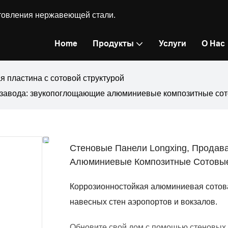
готовления нержавеющей стали.
Home
Продукты
Услуги
О Нас
 пластина с сотовой структурой
 завода: звукопоглощающие алюминиевые композитные сот
Стеновые Панели Longxing, Прода
Алюминиевые Композитные Сотовые
Коррозионностойкая алюминиевая сотовая
навесных стен аэропортов и вокзалов.
Обновите свой дом с помощью стеновых п