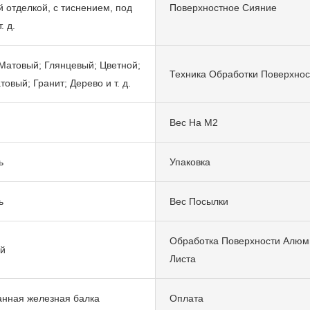
й отделкой, с тиснением, под
Поверхностное Сияние
. д.
Матовый; Глянцевый; Цветной;
Техника Обработки Поверхнос
овый; Гранит; Дерево и т. д.
Вес На М2
ь
Упаковка
ь
Вес Посылки
Обработка Поверхности Алюм
й
Листа
нная железная балка
Оплата