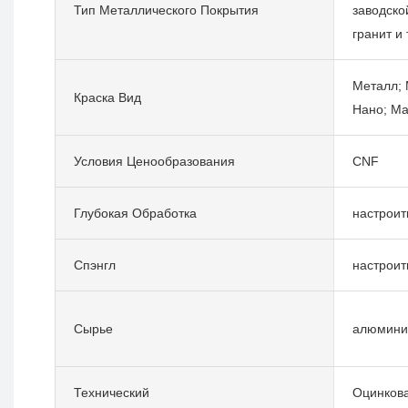
Тип Металлического Покрытия
заводско
гранит и т
Металл; 
Краска Вид
Нано; Мат
Условия Ценообразования
CNF
Глубокая Обработка
настроит
Спэнгл
настроит
Сырье
алюмини
Технический
Оцинкова