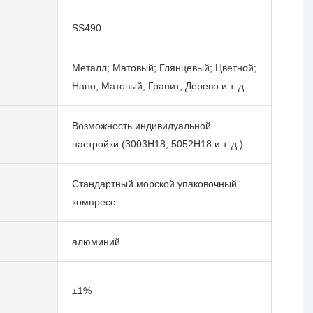
SS490
Металл; Матовый; Глянцевый; Цветной;
Нано; Матовый; Гранит; Дерево и т. д.
Возможность индивидуальной
настройки (3003H18, 5052H18 и т. д.)
Стандартный морской упаковочный
компресс
алюминий
±1%