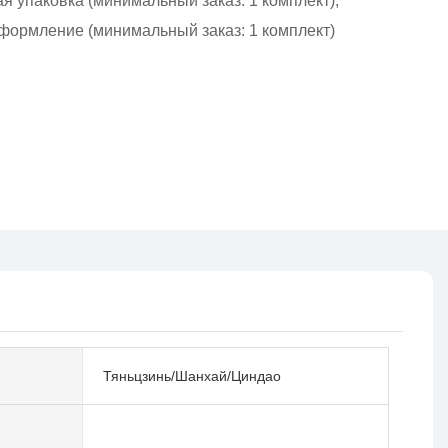
 упаковка (минимальный заказ: 1 комплект),
формление (минимальный заказ: 1 комплект)
Тяньцзинь/Шанхай/Циндао