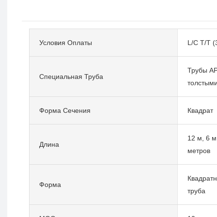
Условия Оплаты
L/C T/T 
Трубы AP
Специальная Труба
толстыми
Форма Сечения
Квадрат
12 м, 6 м
Длина
метров
Квадратн
Форма
труба