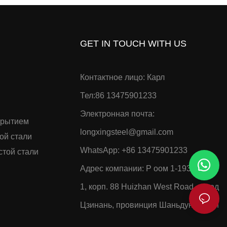
GET IN TOUCH WITH US
Контактное лицо: Карл
Тел:86 13475901233
Электронная почта:
крытием
longxingsteel@gmail.com
ой стали
WhatsApp:
+86 13475901233
стой стали
Адрес компании: Р
оом 1-1937, корп.
1, корп. 88 Huizhan West Road, город
Цзинань, провинция Шаньдун, Китай