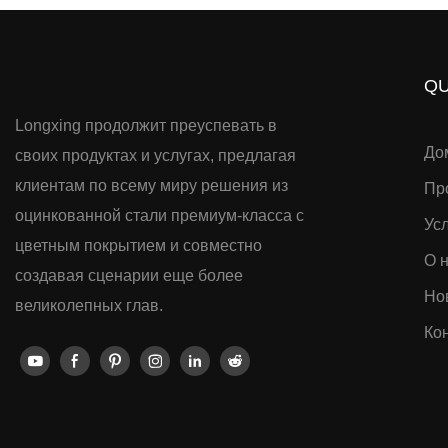
QU
Longxing продолжит преуспевать в
До
своих продуктах и ​​услугах, предлагая
клиентам по всему миру решения из
Пр
оцинкованной стали премиум-класса с
Ус
цветным покрытием и совместно
О 
создавая сценарии еще более
Но
великолепных глав.
Кон