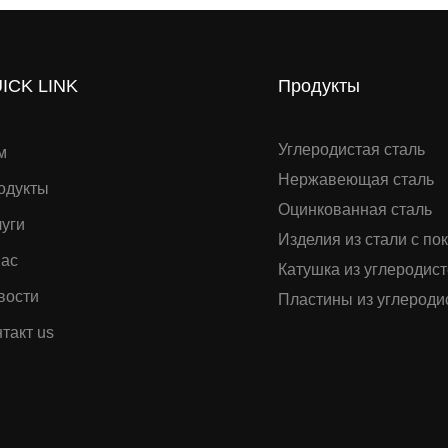
ICK LINK
Продукты
Углеродистая сталь
м
Нержавеющая сталь
одукты
Оцинкованная сталь
луги
Изделия из стали с по
нас
Катушка из углеродист
вости
Пластины из углероди
такт us