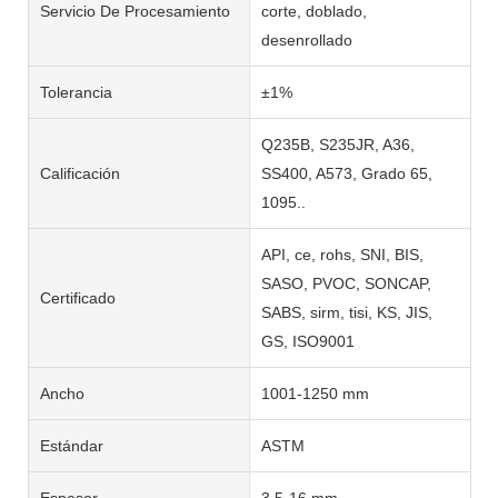
Servicio De Procesamiento
corte, doblado,
desenrollado
Tolerancia
±1%
Q235B, S235JR, A36,
Calificación
SS400, A573, Grado 65,
1095..
API, ce, rohs, SNI, BIS,
SASO, PVOC, SONCAP,
Certificado
SABS, sirm, tisi, KS, JIS,
GS, ISO9001
Ancho
1001-1250 mm
Estándar
ASTM
Espesor
3,5-16 mm