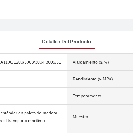
Detalles Del Producto
0/1100/1200/3003/3004/3005/3104/3105/5052/5754/5005/5182/6061
Alargamiento (≥ %)
Rendimiento (≥ MPa)
Temperamento
 estándar en palets de madera
Muestra
a el transporte marítimo