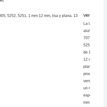
Versátil
La lámina de
aluminio
7075 5005
5252 5251
de 1 mm a
12 mm, lisa y
plana, es un
producto
versátil con
un rango de
espesor de 1
mm a 12