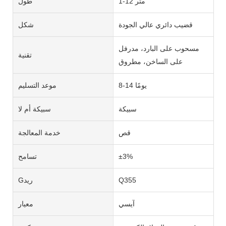
1-12 متر
طول
قضيب دائري عالي الجودة
شكل
مسحوب على البارد، مدرفل
تقنية
على الساخن، مطروق
8-14 يومًا
موعد التسليم
سبيكة
سبيكة أم لا
قص
خدمة المعالجة
±3%
تسامح
Q355
Gريد
آيسي
معيار