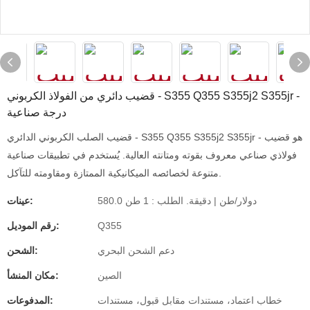
قضيب دائري من الفولاذ الكربوني - S355 Q355 S355j2 S355jr -
درجة صناعية
قضيب الصلب الكربوني الدائري - S355 Q355 S355j2 S355jr - هو قضيب
فولاذي صناعي معروف بقوته ومتانته العالية. يُستخدم في تطبيقات صناعية
متنوعة لخصائصه الميكانيكية الممتازة ومقاومته للتآكل.
580.0 دولار/طن | دقيقة. الطلب : 1 طن
عينات:
Q355
رقم الموديل:
دعم الشحن البحري
الشحن:
الصين
مكان المنشأ:
خطاب اعتماد، مستندات مقابل قبول، مستندات
المدفوعات: