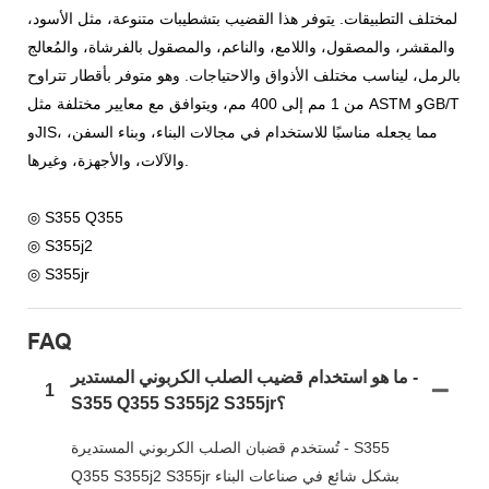
لمختلف التطبيقات. يتوفر هذا القضيب بتشطيبات متنوعة، مثل الأسود،
والمقشر، والمصقول، واللامع، والناعم، والمصقول بالفرشاة، والمُعالج
بالرمل، ليناسب مختلف الأذواق والاحتياجات. وهو متوفر بأقطار تتراوح
من 1 مم إلى 400 مم، ويتوافق مع معايير مختلفة مثل ASTM وGB/T
وJIS، مما يجعله مناسبًا للاستخدام في مجالات البناء، وبناء السفن،
والآلات، والأجهزة، وغيرها.
◎ S355 Q355
◎ S355j2
◎ S355jr
FAQ
ما هو استخدام قضيب الصلب الكربوني المستدير -
1
S355 Q355 S355j2 S355jr؟
تُستخدم قضبان الصلب الكربوني المستديرة - S355
Q355 S355j2 S355jr بشكل شائع في صناعات البناء