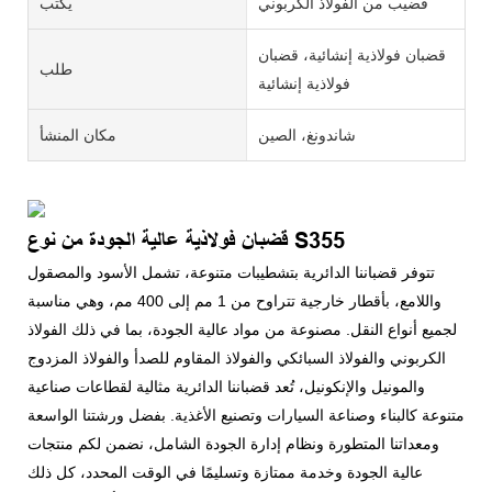
قضيب من الفولاذ الكربوني
يكتب
قضبان فولاذية إنشائية، قضبان
طلب
فولاذية إنشائية
شاندونغ، الصين
مكان المنشأ
قضبان فولاذية عالية الجودة من نوع S355
تتوفر قضباننا الدائرية بتشطيبات متنوعة، تشمل الأسود والمصقول
واللامع، بأقطار خارجية تتراوح من 1 مم إلى 400 مم، وهي مناسبة
لجميع أنواع النقل. مصنوعة من مواد عالية الجودة، بما في ذلك الفولاذ
الكربوني والفولاذ السبائكي والفولاذ المقاوم للصدأ والفولاذ المزدوج
والمونيل والإنكونيل، تُعد قضباننا الدائرية مثالية لقطاعات صناعية
متنوعة كالبناء وصناعة السيارات وتصنيع الأغذية. بفضل ورشتنا الواسعة
ومعداتنا المتطورة ونظام إدارة الجودة الشامل، نضمن لكم منتجات
عالية الجودة وخدمة ممتازة وتسليمًا في الوقت المحدد، كل ذلك