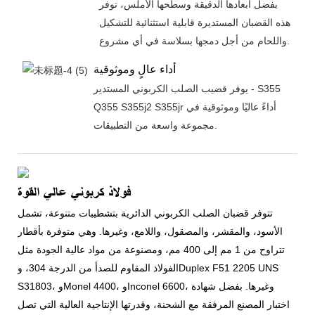
بفضل أبعادها الدقيقة وسطحها الأملس، توفر
هذه القضبان المستديرة قابلية استثنائية للتشكيل
واللحام من أجل دمجها بسلاسة في أي مشروع.
أداء عالٍ وموثوقية
يوفر قضيب الصلب الكربوني المستدير - S355
Q355 S355j2 S355jr أداءً عاليًا وموثوقية في
مجموعة واسعة من التطبيقات.
فولاذ كربوني عالي القوة
تتوفر قضبان الصلب الكربوني الدائرية بتشطيبات متنوعة، تشمل
الأسود، والمقشر، والمصقول، واللامع، وغيرها. وهي متوفرة بأقطار
تتراوح من 1 مم إلى 400 مم، ومصنوعة من مواد عالية الجودة مثل
الفولاذ المقاوم للصدأ من الدرجة 304، وDuplex F51 2205 UNS
S31803، وMonel 4400، وInconel 6600، وغيرها. بفضل شهادة
اختبار المصنع المرفقة مع الشحنة، وقدرتها الإنتاجية العالية التي تصل