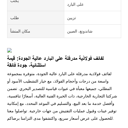
يكتب
على البارد
تزيين
طلب
شاندونغ، الصين
مكان المنشأ
لفائف فولاذية مدرفلة على البارد عالية الجودة: قيمة
استثنائية، جودة فائقة
لفائف فولاذية مدرفلة على البارد عالية الجودة، متوفرة بمجموعة
واسعة من درجات وأحجام الفولاذ، مع خيار التشطيب الأسود أو
المطلي، جميعها معبأة في عبوات قياسية للتصدير البحري. تضمن
شركتنا التجارية الخارجية، ذات الخبرة الفنية العالية، أسعارًا تنافسية،
وأفضل خدمة ما بعد البيع، والتسليم في الموعد المحدد، مع إمكانية
توفير عينات وقبول عمليات التفتيش من جهات خارجية. تواصلوا معنا
للحصول على عرض أسعار سريع، واكتشفوا مدى التزامنا برضاكم.