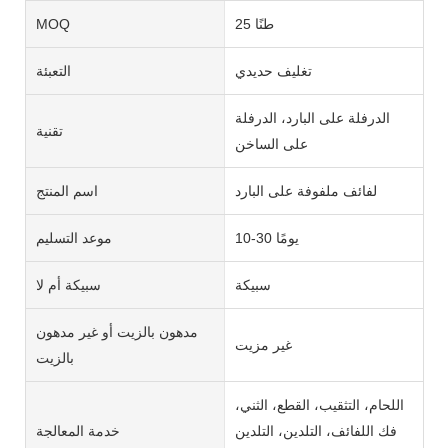
25 طنًا
MOQ
تغليف حديدي
التعبئة
الدرفلة على البارد، الدرفلة
تقنية
على الساخن
لفائف ملفوفة على البارد
اسم المنتج
10-30 يومًا
موعد التسليم
سبيكة
سبيكة أم لا
مدهون بالزيت أو غير مدهون
غير مزيت
بالزيت
اللحام، التثقيب، القطع، الثني،
فك اللفائف، التلدين، التلدين
خدمة المعالجة