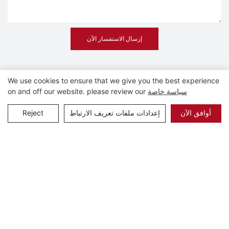
إرسال الاستفسار الآن
We use cookies to ensure that we give you the best experience
سياسة خاصة
on and off our website. please review our
المنتجات ذات الصلة
أوافق الآن
إعدادات ملفات تعريف الارتباط
Reject
لفائف فولاذية كربونية عالية
مورد صيني لملفات الصلب
الجودة - مدرفلة على البارد
الكربوني الأسود المدلفن على
والساخن
الساخن A36 S235jr S355
Ss400 Q195 Q235