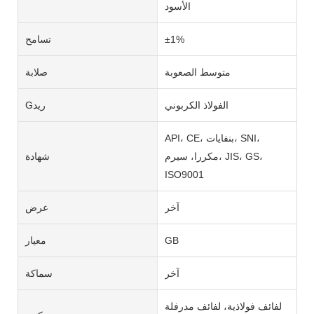
الأسود
±1%
تسامح
متوسط ​​الصعوبة
صلابة
الفولاذ الكربوني
Gريد
API، CE، بنفايات، SNI،
مكررا، سيرم، JIS، GS،
شهادة
ISO9001
آخر
عرض
GB
معيار
آخر
سماكة
لفائف فولاذية، لفائف مدرفلة