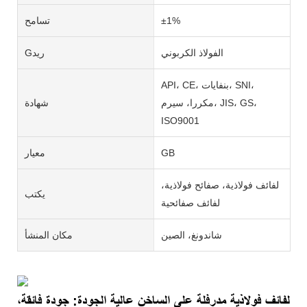
±1%
تسامح
الفولاذ الكربوني
Gريد
API، CE، بنفايات، SNI،
مكررا، سيرم، JIS، GS،
شهادة
ISO9001
GB
معيار
لفائف فولاذية، صفائح فولاذية،
يكتب
لفائف صفائحية
شاندونغ، الصين
مكان المنشأ
لفائف فولاذية مدرفلة على الساخن عالية الجودة: جودة فائقة،