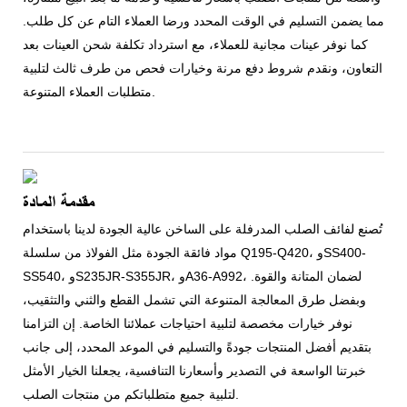
مما يضمن التسليم في الوقت المحدد ورضا العملاء التام عن كل طلب.
كما نوفر عينات مجانية للعملاء، مع استرداد تكلفة شحن العينات بعد
التعاون، ونقدم شروط دفع مرنة وخيارات فحص من طرف ثالث لتلبية
متطلبات العملاء المتنوعة.
مقدمة المادة
تُصنع لفائف الصلب المدرفلة على الساخن عالية الجودة لدينا باستخدام
مواد فائقة الجودة مثل الفولاذ من سلسلة Q195-Q420، وSS400-
SS540، وS235JR-S355JR، وA36-A992، لضمان المتانة والقوة.
وبفضل طرق المعالجة المتنوعة التي تشمل القطع والثني والتثقيب،
نوفر خيارات مخصصة لتلبية احتياجات عملائنا الخاصة. إن التزامنا
بتقديم أفضل المنتجات جودةً والتسليم في الموعد المحدد، إلى جانب
خبرتنا الواسعة في التصدير وأسعارنا التنافسية، يجعلنا الخيار الأمثل
لتلبية جميع متطلباتكم من منتجات الصلب.