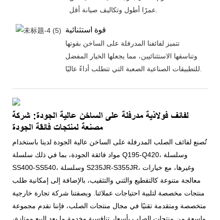
عمرًا أطول وتكاليف صيانة أقل.
قوة استثنائية
تتميز لفائفنا المدرفلة على الساخن بقوتها
وتناسقها الاستثنائيين، مما يجعلها الخيار المفضل
للتطبيقات الصناعية الصعبة التي تتطلب أداءً عاليًا.
لفائف فولاذية مدرفلة على الساخن عالية الجودة: شركة
مصنعة لمنتجات فائقة الجودة
تُصنع لفائف الصلب المدرفلة على الساخن عالية الجودة لدينا باستخدام
مواد فائقة الجودة، بما في ذلك سلسلة Q195-Q420، وسلسلة
SS400-SS540، وسلسلة S235JR-S355JR، وغيرها، مع خيارات
معالجة متنوعة كالتقطيع والثني والتثقيب، بالإضافة إلى إمكانية طلب
منتجات مخصصة لتلبية احتياجات عملائنا. وبصفتنا شركة تجارة خارجية
متخصصة ومتقدمة تقنيًا في مجال منتجات الصلب، فإننا نقدم مجموعة
واسعة من منتجات الصلب بأسعار تنافسية وخدمة ما بعد البيع ممتازة،