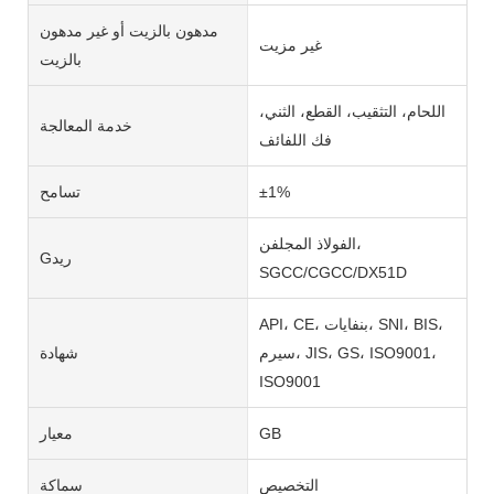
مدهون بالزيت أو غير مدهون
غير مزيت
بالزيت
اللحام، التثقيب، القطع، الثني،
خدمة المعالجة
فك اللفائف
±1%
تسامح
الفولاذ المجلفن،
Gريد
SGCC/CGCC/DX51D
API، CE، بنفايات، SNI، BIS،
سيرم، JIS، GS، ISO9001،
شهادة
ISO9001
GB
معيار
التخصيص
سماكة