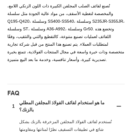
تُصنع لفائف الصلب المجلفن الكبيرة ذات اللون الزنكي اللامع،
والمخصصة لتغطية الأسقف، من مواد عالية الجودة مثل سلسلة
Q195-Q420، وسلسلة SS400-SS540، وسلسلة S235JR-S355JR،
وسلسلة ST، وسلسلة A36-A992، وسلسلة Gr50. وتخضع هذه
اللفائف لعمليات تصنيع متنوعة، كالتقطيع والثني والتثقيب، وفقًا
لمتطلبات العملاء. يتم تصنيع هذا المنتج من قبل شركة تجارية
متخصصة وذات خبرة واسعة في مجال المنتجات الفولاذية، تتمتع بخبرة
تصديرية كبيرة، وأسعار تنافسية، وخدمة ما بعد البيع متميزة.
FAQ
ما هو استخدام لفائف الفولاذ المجلفن المطلي
1
بالزنك؟
تُستخدم لفائف الفولاذ المجلفن المزخرفة بالزنك بشكل
شائع في تطبيقات التسقيف نظرًا لمتانتها ومقاومتها