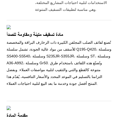
الاستخدامات لتلبية احتياجات المشاريع المختلفة،
وهي مناسبة لتطبيقات التسقيف المتنوعة.
مادة تسقيف متينة ومقاومة للصدأ
تُصنع لفائف الصلب المجلفن الكبيرة ذات الزخارف البراقة والمخصصة
للأسقف من مواد عالية الجودة، تشمل سلسلة Q195-Q420، وسلسلة
SS400-SS540، وسلسلة S235JR-S355JR، وسلسلة ST، وسلسلة
A36-A992، وسلسلة Gr50. وتُصنّع هذه اللفائف باستخدام طرق
متنوعة كالقطع والثني والتثقيب لتلبية مواصفات العملاء. وبفضل
التزامنا بالتسليم في الموعد المحدد والأسعار التنافسية، يُقدّم هذا
المنتج أفضل جودة وخدمة ما بعد البيع لتلبية احتياجات العملاء.
مقدمة المادة