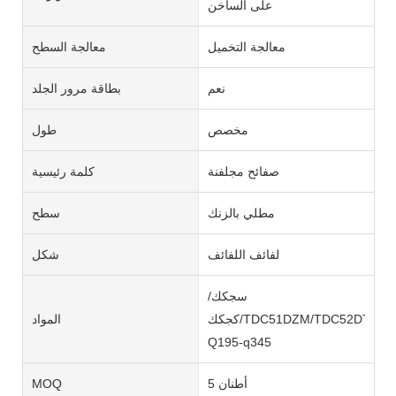
على الساخن
معالجة التخميل
معالجة السطح
نعم
بطاقة مرور الجلد
مخصص
طول
صفائح مجلفنة
كلمة رئيسية
مطلي بالزنك
سطح
لفائف اللفائف
شكل
سجكك/
كجكك/TDC51DZM/TDC52DTS350GD/TS550GD/DX51D+Z
المواد
Q195-q345
5 أطنان
MOQ