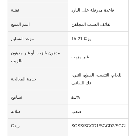
قاعدة مدرفلة على البارد
تقنية
لفائف الصلب المجلفن
اسم المنتج
15-21 يومًا
موعد التسليم
مدهون بالزيت أو غير مدهون
غير مزيت
بالزيت
اللحام، التثقيب، القطع، الثني،
خدمة المعالجة
فك اللفائف
±1%
تسامح
صعب
صلابة
SGSS/SGCD1/SGCD2/SGCD3/SG
Gريد