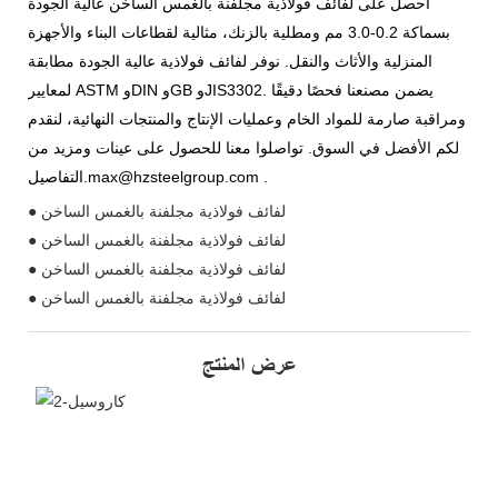
احصل على لفائف فولاذية مجلفنة بالغمس الساخن عالية الجودة
بسماكة 0.2-3.0 مم ومطلية بالزنك، مثالية لقطاعات البناء والأجهزة
المنزلية والأثاث والنقل. نوفر لفائف فولاذية عالية الجودة مطابقة
لمعايير ASTM وDIN وGB وJIS3302. يضمن مصنعنا فحصًا دقيقًا
ومراقبة صارمة للمواد الخام وعمليات الإنتاج والمنتجات النهائية، لنقدم
لكم الأفضل في السوق. تواصلوا معنا للحصول على عينات ومزيد من
التفاصيل.max@hzsteelgroup.com .
● لفائف فولاذية مجلفنة بالغمس الساخن
● لفائف فولاذية مجلفنة بالغمس الساخن
● لفائف فولاذية مجلفنة بالغمس الساخن
● لفائف فولاذية مجلفنة بالغمس الساخن
عرض المنتج