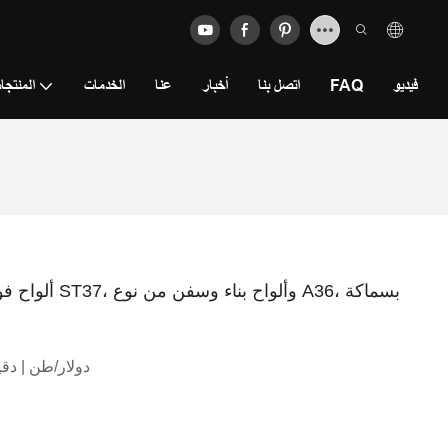
فيديو
FAQ
اتصل بنا
أخبار
عنا
الخدمات
المنتجا
ألواح فولاذية 
700.0 دولار/طن | دق