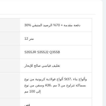
30% دفعة مقدمة + 70% الرصيد المتبقي
12 متر
S355JR S355J2 Q355B
تغليف قياسي صالح للإبحار
ألواح فولاذية كربونية من نوع St37، وألواح بناء
وسفن من نوع A36، بسماكة تتراوح من 3 مم
إلى 100 مم
قص