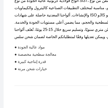
ألواح فولاذية كربونية عالية الجودة من نوع St37، وألواح بناء وسفن من نوع A36، بسماكات
وح من 3 مم إلى 100 مم، مناسبة لمختلف التطبيقات الصناعية كالبترول والكيماويات
والإنشاءات. ألواحنا المعدنية حاصلة على شهادات ISO وJIS وAS EN وASTM، ويمكن
سطحية والحجم، مما يضمن أعلى مستويات الجودة والخدمة.
بطاقة إنتاجية تبلغ 1,500,000 طن متري سنويًا، وتسليم سريع خلال 15-25 يومًا، تُغلف ألواحنا
● مواد عالية الجودة
● معالجة سطحية مخصصة
● قدرة إنتاجية كبيرة
● خيارات شحن مرنة