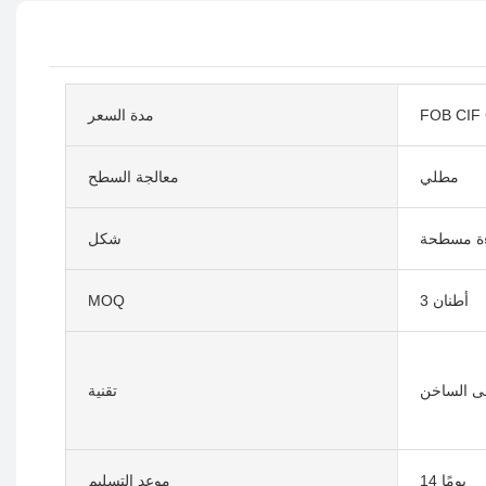
FOB CIF
مدة السعر
مطلي
معالجة السطح
ءة مسطحة
شكل
3 أطنان
MOQ
لى الساخن
تقنية
14 يومًا
موعد التسليم