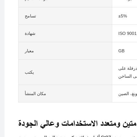
±5%
تسامح
ISO 9001
شهادة
GB
معيار
درفلة على
يكتب
لى الساخن
نغ، الصين
مكان المنشأ
متين ومتعدد الاستخدامات وعالي الجودة