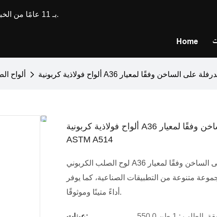
تتمتع Longxing Steel بـ 11 عامًا من الخبرة في تصنيع وتخصيص الفولاذ المقاوم للصدأ.
ت
Home
ألواح ال
ألواح فولاذية كربونية A36 بسماكة 9 مم و12 مم - مخزون كبير، مدرفلة على الساخن وفقًا لمعيار
ASTM A514
لوح الصلب الكربوني A36 بسماكة 9 مم و12 مم هو لوح فولاذي مدلفن على الساخن وفقًا لمعيار ASTM A514،
مجموعة متنوعة من التطبيقات الصناعية، كما يوفر
أداءً متينًا وموثوقًا.
يقة. الطلب : 1 طن
عينات: