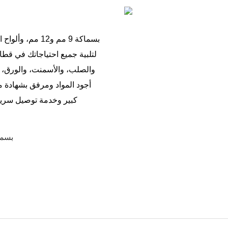
والصلب، والأسمنت، والورق، و
أجود المواد ومرفق بشهادة مع
كبير وخدمة توصيل سريعة
● ألواح فولاذية كربونية A36 ب