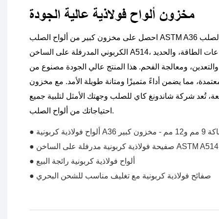
مخزون ألواح فولاذية عالية الجودة
احصل على مخزون كبير من ألواح الصلب ASTM A36 بسماكة 9 مم و12 مم، وألواح الصلب
الكربوني المدرفلة على الساخن A514، لتلبية جميع احتياجاتك في قطاعات الطاقة، والحديد
التعدين، ومعالجة الفحم. هذا المنتج عالي الجودة مصنوع من
تمدة، مما يضمن أداءً متميزًا ومتانة طويلة الأمد. مع مخزون
، تُعد شركة شاندونغ كاي للصلب وجهتك الأمثل لتلبية جميع
احتياجاتك من ألواح الصلب.
سماكة 9 مم و12 مم - مخزون كبير
● صفيحة فولاذية كربونية مدرفلة على الساخن ASTM A514
● ألواح فولاذية كربونية رائجة البيع
● صفائح فولاذية كربونية مع تغليف مناسب للشحن البحري