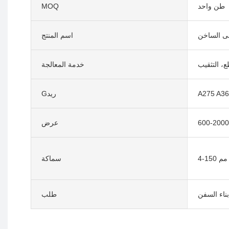
طن واحد
MOQ
اسم المنتج
ع، التثقيب
خدمة المعالجة
A275 A3
Gريد
عرض
4-150 مم
سماكة
بناء السفن
طلب