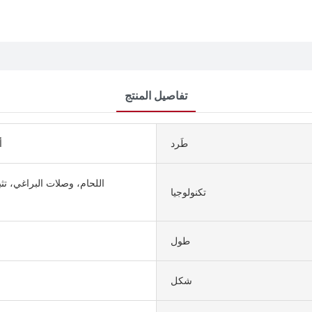
تفاصيل المنتج
طَرد
7
اللحام، وصلات البراغي، تث
تكنولوجيا
طول
شكل