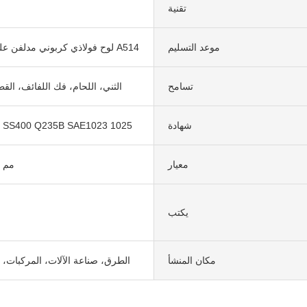
تقنية
موعد التسليم
لوح فولاذي كربوني مدلفن على الساخن A514
تسامح
الثني، اللحام، فك اللفائف، القط
شهادة
6 SS400 Q235B SAE1023 1025
معيار
600-2000 مم
يكتب
مكان المنشأ
الطرق، صناعة الآلات، المركبات، 