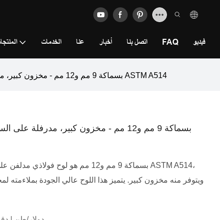
فيديو
FAQ
اتصل بنا
أخبار
عنا
الخدمات
المنتجا
ألواح فولاذية كربونية A36 بسماكة 9 مم و12 مم - مخزون كبير، مدرفلة على الساخن وفقًا لمعيار ASTM A514
ويتوفر منه مخزون كبير. يتميز هذا اللوح عالي الجودة بملاءمته ل
550.0 دولار/طن | دق