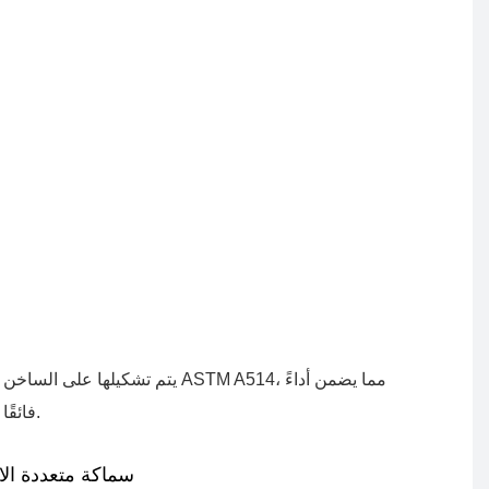
يتم تشكيلها على الساخن وفقًا لمعايير  A514
فائقًا ومتانة عالية.
سماكة متعددة ال