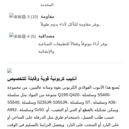
المحددة.
مقاومة
يوفر مقاومة للتآكل لأداء يدوم طويلاً.
مصداقية
يوفر أداءً موثوقاً وفعالاً للتطبيقات الصناعية
والإنشائية.
أنابيب كربونية قوية وقابلة للتخصيص
يُصنع هذا الأنبوب الفولاذي الكربوني بقوة ومتانة عاليتين، من مجموعة
متنوعة من المواد مثل سلسلة Q195-Q420، وسلسلة SS400-
SS540، وسلسلة S235JR-S355JR، وسلسلة ST، وسلسلة A36-
A992، وسلسلة Gr50. ويمكن تشكيله بالقطع أو الثني أو التثقيب، أو
حسب طلب العميل، باستخدام طرق مثل الدرفلة على الساخن أو
على البارد أو السحب على البارد. وبفضل التزامنا بالتسليم في الوقت