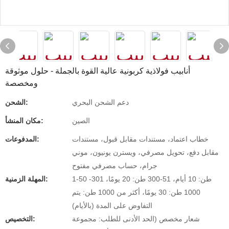
أنابيب فولاذية كربونية عالية القوة بالجملة - حلول موثوقة
ومخصصة
دعم الشحن البحري
الشحن:
الصين
مكان المنشأ:
خطاب اعتماد، مستندات مقابل قبول، مستندات
المدفوعات:
مقابل دفع، تحويل مصرفي، ويسترن يونيون، موني
جرام، حساب مصرفي مفتوح
1-50 طن: 10 أيام، 51-300 طن: 20 يومًا، 301-
المهلة الزمنية:
1000 طن: 30 يومًا، أكثر من 1000 طن: يتم
التفاوض على المدة (بالأيام)
شعار مخصص (الحد الأدنى للطلب: مجموعة
التخصيص: