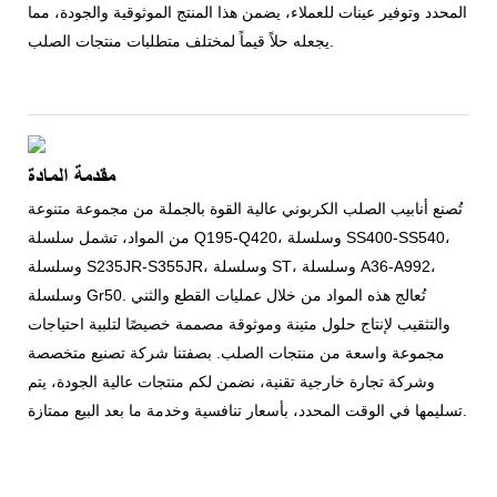
المحدد وتوفير عينات للعملاء، يضمن هذا المنتج الموثوقية والجودة، مما
يجعله حلاً قيماً لمختلف متطلبات منتجات الصلب.
مقدمة المادة
تُصنع أنابيب الصلب الكربوني عالية القوة بالجملة من مجموعة متنوعة
من المواد، تشمل سلسلة Q195-Q420، وسلسلة SS400-SS540،
وسلسلة S235JR-S355JR، وسلسلة ST، وسلسلة A36-A992،
وسلسلة Gr50. تُعالج هذه المواد من خلال عمليات القطع والثني
والتثقيب لإنتاج حلول متينة وموثوقة مصممة خصيصًا لتلبية احتياجات
مجموعة واسعة من منتجات الصلب. بصفتنا شركة تصنيع متخصصة
وشركة تجارة خارجية تقنية، نضمن لكم منتجات عالية الجودة، يتم
تسليمها في الوقت المحدد، بأسعار تنافسية وخدمة ما بعد البيع ممتازة.