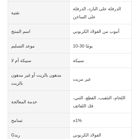
الدرفلة على البارد، الدرفلة
تقنية
على الساخن
أنبوب من الفولاذ الكربوني
اسم المنتج
10-30 يومًا
موعد التسليم
سبيكة
سبيكة أم لا
مدهون بالزيت أو غير مدهون
غير مزيت
بالزيت
اللحام، التثقيب، القطع، الثني،
خدمة المعالجة
فك اللفائف
±1%
تسامح
الفولاذ الكربوني
Gريد