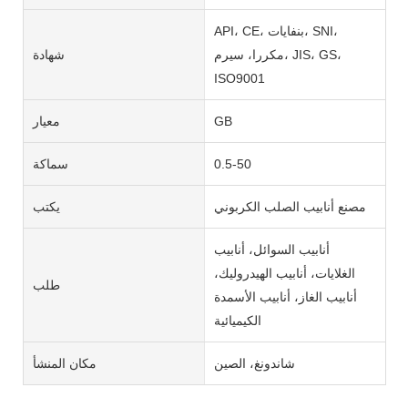
API، CE، بنفايات، SNI،
مكررا، سيرم، JIS، GS،
شهادة
ISO9001
GB
معيار
0.5-50
سماكة
مصنع أنابيب الصلب الكربوني
يكتب
أنابيب السوائل، أنابيب
الغلايات، أنابيب الهيدروليك،
طلب
أنابيب الغاز، أنابيب الأسمدة
الكيميائية
شاندونغ، الصين
مكان المنشأ