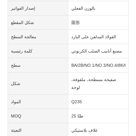
بالوزن الفعلي
إصدار الفواتير
圆形
شكل المقطع
الفولاذ المدلفن على البارد
معالجة السطح
مصنع أنابيب الصلب الكربوني
كلمة رئيسية
BA/2B/NO.1/NO.3/NO.4/8K/HL/2
سطح
صفيحة مسطحة، ملفوفة،
شكل
لوحة
Q235
المواد
25 طنًا
MOQ
غلاف بلاستيكي
التعبئة