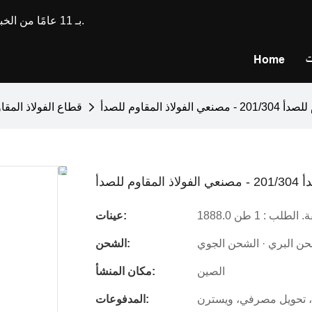
تتمتع Longxing Steel بـ 11 عامًا من الخبرة في تصنيع وتخصيص الفولاذ المقاوم للصدأ.
ت
Home
قطاع الفولاذ المقا
ة. الطلب : 1 طن
عينات:
حن البري · الشحن الجوي
الشحن:
الصين
مكان المنشأ:
، تحويل مصرفي، ويسترن
المدفوعات: