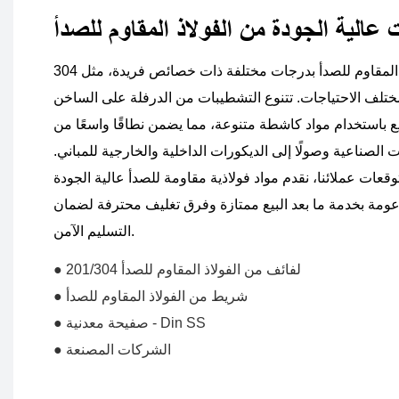
 عالية الجودة من الفولاذ المقاوم للصدأ
تتوفر لدينا لفائف/شرائح الفولاذ المقاوم للصدأ بدرجات مختلفة ذات خصائص فريدة، مثل 304
و430، لتلبية مختلف الاحتياجات. تتنوع التشطيبات من الدرفلة على الساخن
ميع باستخدام مواد كاشطة متنوعة، مما يضمن نطاقًا واسعًا من
ت الصناعية وصولًا إلى الديكورات الداخلية والخارجية للمباني.
توقعات عملائنا، نقدم مواد فولاذية مقاومة للصدأ عالية الجودة
دعومة بخدمة ما بعد البيع ممتازة وفرق تغليف محترفة لضمان
التسليم الآمن.
● لفائف من الفولاذ المقاوم للصدأ 201/304
● شريط من الفولاذ المقاوم للصدأ
● صفيحة معدنية - Din SS
● الشركات المصنعة