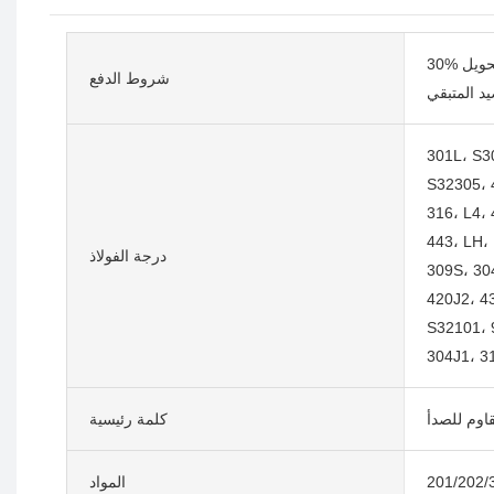
30% دفعة مقدمة عن طريق التحويل
شروط الدفع
301L، S3
S32305، 
316، L4، 
443، LH، 
درجة الفولاذ
309S، 30
420J2، 43
S32101، 
304J1، 3
اوم للصدأ
كلمة رئيسية
201/202/
المواد