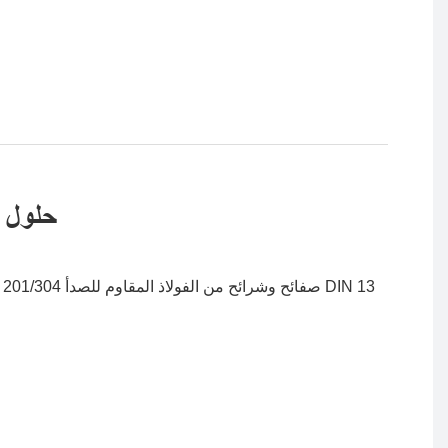
حلول م
قاومة
عالية
للتآكل
تتميز
ألواح
وشرائح