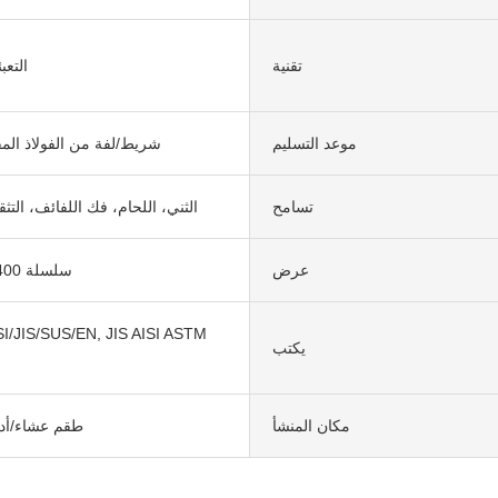
تقنية
التعب
موعد التسليم
شريط/لفة من الفولاذ المق
تسامح
الثني، اللحام، فك اللفائف، التث
عرض
سلسلة 200/300/400
I/JIS/SUS/EN, JIS AISI ASTM
يكتب
مكان المنشأ
طقم عشاء/أد